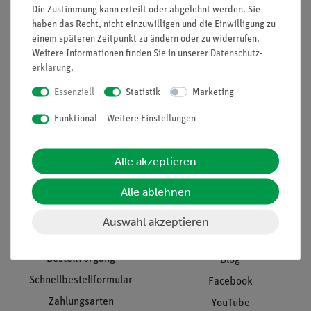
Projekte und Lösungen
Beratung & Showroom
Die Zustimmung kann erteilt oder abgelehnt werden. Sie
haben das Recht, nicht einzuwilligen und die Einwilligung zu
Presse
Inventarisierungs- &
einem späteren Zeitpunkt zu ändern oder zu widerrufen.
Einräumservice
Stellenangebote
Weitere Informationen finden Sie in unserer
Daten­schutz­
erklärung
.
Inbetriebnahme & Schulungen
Kontakt
Kundendienst
Essenziell
Statistik
Marketing
Hinweisgeberschutz
Datenschutz
Funktional
Weitere Einstellungen
Impressum
Alle akzeptieren
AGB
Alle ablehnen
Download &
Support
Social Media
Auswahl akzeptieren
Bestellvorgang
Blog
Schnellbestellformular
Facebook
Zahlungsarten
YouTube