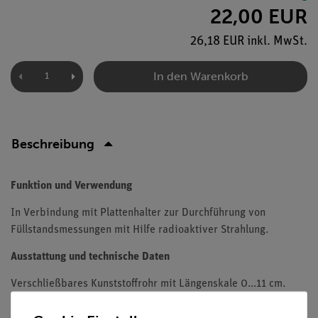
22,00 EUR
26,18 EUR inkl. MwSt.
In den Warenkorb
Beschreibung
Funktion und Verwendung
In Verbindung mit Plattenhalter zur Durchführung von
Füllstandsmessungen mit Hilfe radioaktiver Strahlung.
Ausstattung und technische Daten
Verschließbares Kunststoffrohr mit Längenskale 0...11 cm.