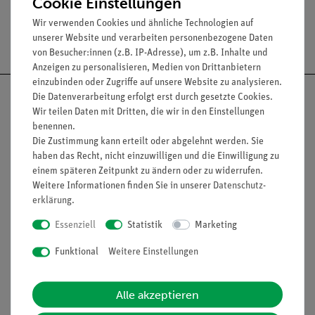
Cookie Einstellungen
Wir verwenden Cookies und ähnliche Technologien auf
Versandkostenfrei ab 300,- €
unserer Website und verarbeiten personenbezogene Daten
von Besucher:innen (z.B. IP-Adresse), um z.B. Inhalte und
Anzeigen zu personalisieren, Medien von Drittanbietern
einzubinden oder Zugriffe auf unsere Website zu analysieren.
Die Datenverarbeitung erfolgt erst durch gesetzte Cookies.
Wir teilen Daten mit Dritten, die wir in den Einstellungen
benennen.
Nach oben
Die Zustimmung kann erteilt oder abgelehnt werden. Sie
haben das Recht, nicht einzuwilligen und die Einwilligung zu
einem späteren Zeitpunkt zu ändern oder zu widerrufen.
Weitere Informationen finden Sie in unserer
Daten­schutz­
erklärung
.
Informationen
Service
Essenziell
Statistik
Marketing
Unternehmen
Übersicht Service
Funktional
Weitere Einstellungen
Projekte und Lösungen
Beratung & Showroom
Alle akzeptieren
Presse
Inventarisierungs- &
Einräumservice