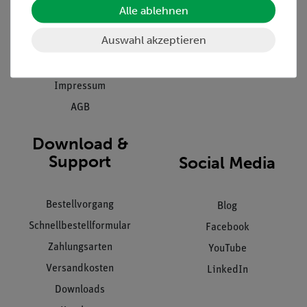
Stellenangebote
Alle ablehnen
Inbetriebnahme & Schulungen
Kontakt
Auswahl akzeptieren
Kundendienst
Hinweisgeberschutz
Datenschutz
Impressum
AGB
Download &
Support
Social Media
Bestellvorgang
Blog
Schnellbestellformular
Facebook
Zahlungsarten
YouTube
Versandkosten
LinkedIn
Downloads