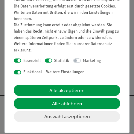
Die Datenverarbeitung erfolgt erst durch gesetzte Cookies.
In der Bundesrepublik Deutschland ist daher beim Umgang
Wir teilen Daten mit Dritten, die wir in den Einstellungen
mit diesem Präparat zwingend eine Genehmigung der
benennen.
zuständigen Aufsichtsbehörden erforderlich. D.h. das
Die Zustimmung kann erteilt oder abgelehnt werden. Sie
Präparat kann nur bei Vorlage einer behördlichen
haben das Recht, nicht einzuwilligen und die Einwilligung zu
Umgangsgenehmigung abgegeben werden.
einem späteren Zeitpunkt zu ändern oder zu widerrufen.
In anderen Ländern gelten andere behördliche Auflagen beim
Weitere Informationen finden Sie in unserer
Daten­schutz­
Umgang mit radioaktiven Stoffen.
erklärung
.
Essenziell
Statistik
Marketing
Funktional
Weitere Einstellungen
Versandkostenfrei ab 300,- €
Alle akzeptieren
Alle ablehnen
Auswahl akzeptieren
Nach oben