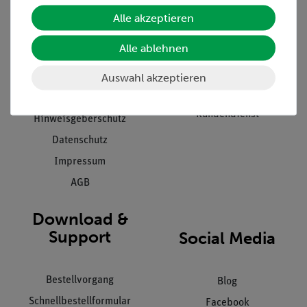
Unternehmen
Übersicht Service
Alle akzeptieren
Projekte und Lösungen
Beratung & Showroom
Alle ablehnen
Presse
Inventarisierungs- &
Einräumservice
Auswahl akzeptieren
Stellenangebote
Inbetriebnahme & Schulungen
Kontakt
Kundendienst
Hinweisgeberschutz
Datenschutz
Impressum
AGB
Download &
Support
Social Media
Bestellvorgang
Blog
Schnellbestellformular
Facebook