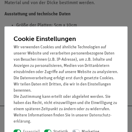
Material und von der Dicke bestimmt werden.
Ausstattung und technische Daten
Größe der Platten: 5cm x 10cm
4 Aluminiumplatten der Dicke d= 0.3mm, 0.5mm,
Cookie Einstellungen
sowie 2 x 1.0mm;
1 Bleiplatte (lackiert);
Wir verwenden Cookies und ähnliche Technologien auf
unserer Website und verarbeiten personenbezogene Daten
1 Eisenplatte;
von Besucher:innen (z.B. IP-Adresse), um z.B. Inhalte und
4 Plexiglasplatten der Dicke d= 1.0 mm
Anzeigen zu personalisieren, Medien von Drittanbietern
einzubinden oder Zugriffe auf unsere Website zu analysieren.
Die Datenverarbeitung erfolgt erst durch gesetzte Cookies.
Wir teilen Daten mit Dritten, die wir in den Einstellungen
Versandkostenfrei ab 300,- €
benennen.
Die Zustimmung kann erteilt oder abgelehnt werden. Sie
haben das Recht, nicht einzuwilligen und die Einwilligung zu
einem späteren Zeitpunkt zu ändern oder zu widerrufen.
Weitere Informationen finden Sie in unserer
Daten­schutz­
erklärung
.
Essenziell
Statistik
Marketing