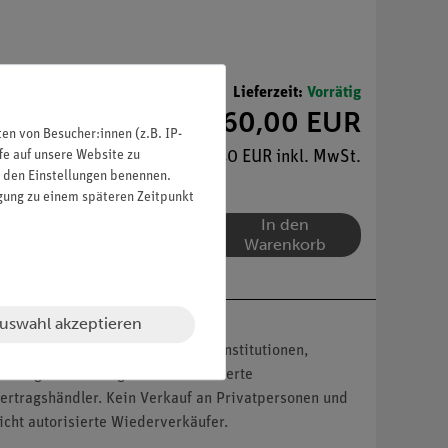
Lieferzeit:
Vorrätig
- €
460,00 EUR
n von Besucher:innen (z.B. IP-
kte sammeln!
547,40 EUR inkl. MwSt.
fe auf unsere Website zu
in den Einstellungen benennen.
igung zu einem späteren Zeitpunkt
In den
Warenkorb
uswahl akzeptieren
nser Angebot richtet sich nur an Institutionen,
ildungseinrichtungen und autorisierte
ertragshändler. Kein Verkauf an Privatpersonen und
icht autorisierte Wiederverkäufer.