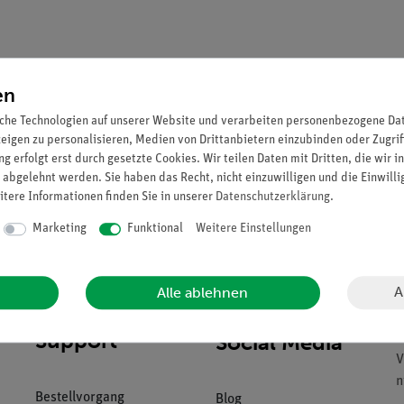
en
Versandkostenfrei ab 300,
che Technologien auf unserer Website und verarbeiten personenbezogene Date
Sie können bis zu
460
Pun
zeigen zu personalisieren, Medien von Drittanbietern einzubinden oder Zugrif
g erfolgt erst durch gesetzte Cookies. Wir teilen Daten mit Dritten, die wir 
 abgelehnt werden. Sie haben das Recht, nicht einzuwilligen und die Einwill
itere Informationen finden Sie in unserer
Daten­schutz­erklärung
.
Marketing
Funktional
Weitere Einstellungen
A
Alle ablehnen
Download &
U
Support
Social Media
B
V
n
Bestellvorgang
Blog