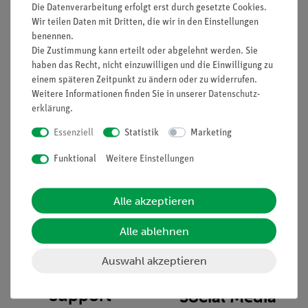
Die Datenverarbeitung erfolgt erst durch gesetzte Cookies.
Wir teilen Daten mit Dritten, die wir in den Einstellungen
Informationen
Service
benennen.
Die Zustimmung kann erteilt oder abgelehnt werden. Sie
haben das Recht, nicht einzuwilligen und die Einwilligung zu
Unternehmen
Übersicht Service
einem späteren Zeitpunkt zu ändern oder zu widerrufen.
Projekte und Lösungen
Beratung & Showroom
Weitere Informationen finden Sie in unserer
Daten­schutz­
erklärung
.
Presse
Inventarisierungs- &
Einräumservice
Essenziell
Statistik
Marketing
Stellenangebote
Inbetriebnahme & Schulungen
Kontakt
Funktional
Weitere Einstellungen
Kundendienst
Hinweisgeberschutz
Datenschutz
Alle akzeptieren
Impressum
Alle ablehnen
AGB
Auswahl akzeptieren
Download &
Support
Social Media