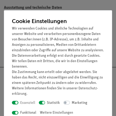
Ausstattung und technische Daten
Material: PVC mit Halter aus Aluminium
Cookie Einstellungen
Maße: 19,5 x 4,5 x 6 cm
Wir verwenden Cookies und ähnliche Technologien auf
unserer Website und verarbeiten personenbezogene Daten
von Besucher:innen (z.B. IP-Adresse), um z.B. Inhalte und
Anzeigen zu personalisieren, Medien von Drittanbietern
einzubinden oder Zugriffe auf unsere Website zu analysieren.
Versandkostenfrei ab 300,- €
Die Datenverarbeitung erfolgt erst durch gesetzte Cookies.
Wir teilen Daten mit Dritten, die wir in den Einstellungen
benennen.
Die Zustimmung kann erteilt oder abgelehnt werden. Sie
haben das Recht, nicht einzuwilligen und die Einwilligung zu
einem späteren Zeitpunkt zu ändern oder zu widerrufen.
Weitere Informationen finden Sie in unserer
Daten­schutz­
Nach oben
erklärung
.
Essenziell
Statistik
Marketing
Funktional
Weitere Einstellungen
Informationen
Service