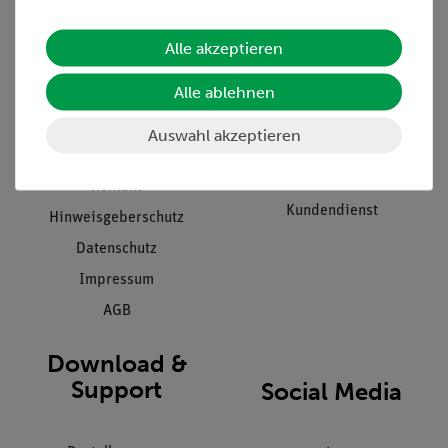
Alle akzeptieren
Unternehmen
Übersicht Service
Alle ablehnen
Projekte und Lösungen
Beratung & Showroom
Presse
Inventarisierungs- &
Auswahl akzeptieren
Einräumservice
Stellenangebote
Inbetriebnahme & Schulungen
Kontakt
Kundendienst
Hinweisgeberschutz
Datenschutz
Impressum
AGB
Download &
Support
Social Media