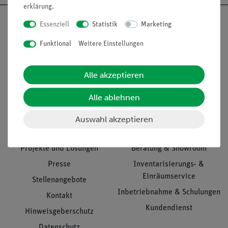
erklärung
.
Essenziell
Statistik
Marketing
Funktional
Weitere Einstellungen
Nach oben
Alle akzeptieren
Alle ablehnen
Informationen
Service
Auswahl akzeptieren
Unternehmen
Übersicht Service
Projekte und Lösungen
Beratung & Showroom
Presse
Inventarisierungs- &
Einräumservice
Stellenangebote
Inbetriebnahme & Schulungen
Kontakt
Kundendienst
Hinweisgeberschutz
Datenschutz