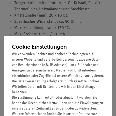
Trägerplatine mit undotiertem-Ge-Kristall, Pt 100-
Thermofühler, Heizmäander und Steckleiste.
Kristallmaße (mm): 20 x 10 x 1.
Spezifischer Widerstand: ca. 50 Ohm cm.
Max. Kristalltemperatur: 170 °C.
Max. Probenstrom: +/- 10 mA.
Platinenmaße (mm): 73 x 70 x 39.
Cookie Einstellungen
Masse: 0,03 kg.
Wir verwenden Cookies und ähnliche Technologien auf
unserer Website und verarbeiten personenbezogene Daten
von Besucher:innen (z.B. IP-Adresse), um z.B. Inhalte und
Versuche
Anzeigen zu personalisieren, Medien von Drittanbietern
einzubinden oder Zugriffe auf unsere Website zu analysieren.
Die Datenverarbeitung erfolgt erst durch gesetzte Cookies.
Media / Downloads
Wir teilen Daten mit Dritten, die wir in den Einstellungen
benennen.
Die Zustimmung kann erteilt oder abgelehnt werden. Sie
haben das Recht, nicht einzuwilligen und die Einwilligung zu
Versandkostenfrei ab 300,- €
einem späteren Zeitpunkt zu ändern oder zu widerrufen.
Weitere Informationen finden Sie in unserer
Daten­schutz­