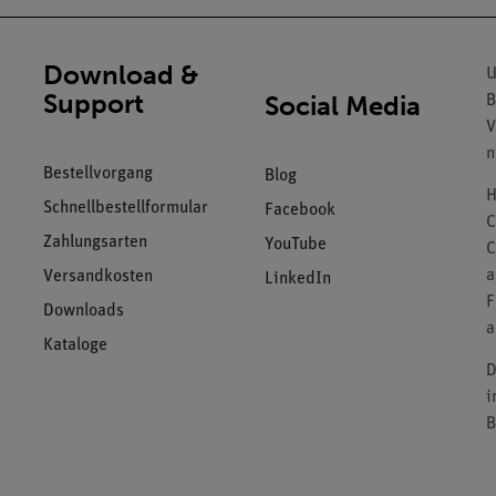
Download &
U
Support
Social Media
B
V
n
Bestellvorgang
Blog
H
Schnellbestellformular
Facebook
C
Zahlungsarten
YouTube
C
a
Versandkosten
LinkedIn
F
Downloads
a
Kataloge
D
i
B