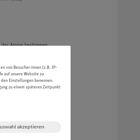
e der Atome bestimmen.
n von Besucher:innen (z.B. IP-
fe auf unsere Website zu
in den Einstellungen benennen.
igung zu einem späteren Zeitpunkt
uswahl akzeptieren