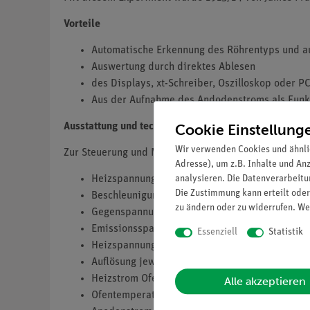
Vorteile
Automatische Erkennung des Röhrentyps und a
Auswertung durch direktes Ablesen
des Displays, xt-Schreiber, Oszilloskop oder P
Aus der Aufnahme des Andodenstroms als Funk
Cookie Einstellung
Ausstattung und technische Daten
Wir verwenden Cookies und ähnli
Zur Steuerung und Messung aller Röhrenparameter:
Adresse), um z.B. Inhalte und An
analysieren. Die Datenverarbeitun
Heizspannung (konst.):6,5 ± 0,5 V
Die Zustimmung kann erteilt oder
Beschleunigungsspannung: 0 ... 99 V
zu ändern oder zu widerrufen. We
Gegenspannung: 0 ... 12 V
Emissionsspannung: 0 ... 6 V
Essenziell
Statistik
Heizspannung Ofen: 0 ... 10 V
Auflösung jeweils: 0,1 V
Heizstrom Ofen: 400 mA
Alle akzeptieren
Ofentemperatur: 0 ... 999 °C