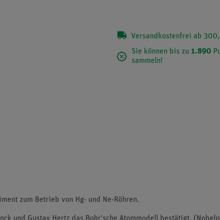
Versandkostenfrei ab 300,
Sie können bis zu
1.890
Pu
sammeln!
iment zum Betrieb von Hg- und Ne-Röhren.
ck und Gustav Hertz das Bohr'sche Atommodell bestätigt. (Nobelp