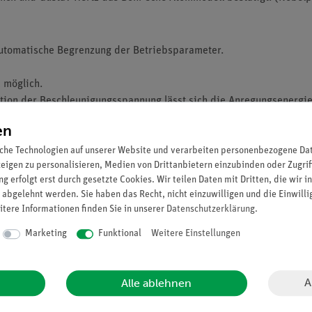
utomatische Begrenzung der Betriebsparameter.
C möglich.
tion der Beschleunigungsspannung lässt sich die Anregungsenergi
en
che Technologien auf unserer Website und verarbeiten personenbezogene Date
zeigen zu personalisieren, Medien von Drittanbietern einzubinden oder Zugrif
g erfolgt erst durch gesetzte Cookies. Wir teilen Daten mit Dritten, die wir 
 abgelehnt werden. Sie haben das Recht, nicht einzuwilligen und die Einwill
itere Informationen finden Sie in unserer
Daten­schutz­erklärung
.
Marketing
Funktional
Weitere Einstellungen
A
Alle ablehnen