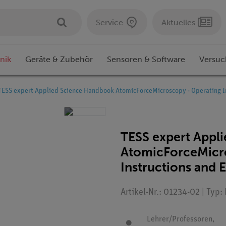
Service
Aktuelles
nik
Geräte & Zubehör
Sensoren & Software
Versuc
TESS expert Applied Science Handbook AtomicForceMicroscopy - Operating Ins
TESS expert Appl
AtomicForceMicro
Instructions and E
Artikel-Nr.: 01234-02 | Typ:
Lehrer/Professoren,