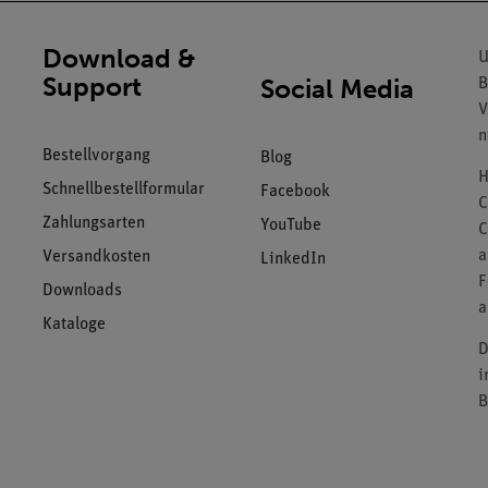
Download &
U
Support
Social Media
B
V
n
Bestellvorgang
Blog
H
Schnellbestellformular
Facebook
C
Zahlungsarten
YouTube
C
a
Versandkosten
LinkedIn
F
Downloads
a
Kataloge
D
i
B