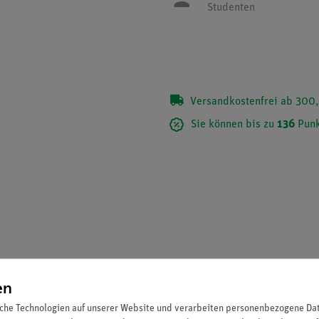
Studenten
Versandkostenfrei ab 300,
Sie können bis zu
136
Punk
en
che Technologien auf unserer Website und verarbeiten personenbezogene Date