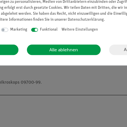
zeigen zu personalisieren, Medien von Drittanbietern einzubinden oder Zugrif
nd erster Experimente, mit Schnelleinstieg, Erklärung aller Funk
g erfolgt erst durch gesetzte Cookies. Wir teilen Daten mit Dritten, die wir 
 Manipulation auf der Nanoskala. Es enthält viele hilfreiche Tipp
 abgelehnt werden. Sie haben das Recht, nicht einzuwilligen und die Einwill
Hinweisen, Theorie und interpretierten Beispielergebnissen.
itere Informationen finden Sie in unserer
Daten­schutz­erklärung
.
Marketing
Funktional
Weitere Einstellungen
roskop, Benutzerhandbuch
measure nano
, Experimente zu Abbildung 
A
Alle ablehnen
tmikroskops 09700-99.