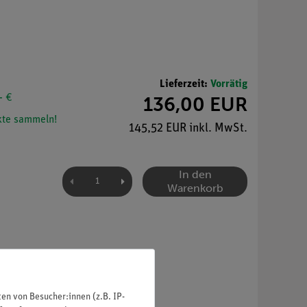
Lieferzeit:
Vorrätig
- €
136,00 EUR
te sammeln!
145,52 EUR inkl. MwSt.
In den
Warenkorb
n von Besucher:innen (z.B. IP-