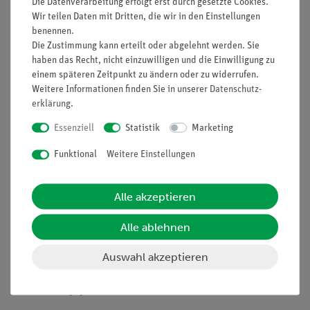
Die Datenverarbeitung erfolgt erst durch gesetzte Cookies.
Informationen
Service
Wir teilen Daten mit Dritten, die wir in den Einstellungen
benennen.
Die Zustimmung kann erteilt oder abgelehnt werden. Sie
Unternehmen
Übersicht Service
haben das Recht, nicht einzuwilligen und die Einwilligung zu
einem späteren Zeitpunkt zu ändern oder zu widerrufen.
Projekte und Lösungen
Beratung & Showroom
Weitere Informationen finden Sie in unserer
Daten­schutz­
Presse
Inventarisierungs- &
erklärung
.
Einräumservice
Stellenangebote
Essenziell
Statistik
Marketing
Inbetriebnahme & Schulungen
Kontakt
Funktional
Weitere Einstellungen
Kundendienst
Hinweisgeberschutz
Datenschutz
Alle akzeptieren
Impressum
Alle ablehnen
AGB
Auswahl akzeptieren
Download &
Support
Social Media