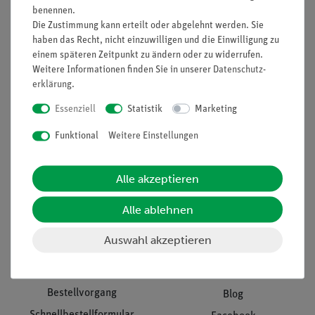
benennen.
Unternehmen
Übersicht Service
Die Zustimmung kann erteilt oder abgelehnt werden. Sie
haben das Recht, nicht einzuwilligen und die Einwilligung zu
Projekte und Lösungen
Beratung & Showroom
einem späteren Zeitpunkt zu ändern oder zu widerrufen.
Presse
Inventarisierungs- &
Weitere Informationen finden Sie in unserer
Daten­schutz­
Einräumservice
Stellenangebote
erklärung
.
Inbetriebnahme & Schulungen
Kontakt
Essenziell
Statistik
Marketing
Kundendienst
Hinweisgeberschutz
Funktional
Weitere Einstellungen
Datenschutz
Impressum
Alle akzeptieren
AGB
Alle ablehnen
Download &
Auswahl akzeptieren
Support
Social Media
Bestellvorgang
Blog
Schnellbestellformular