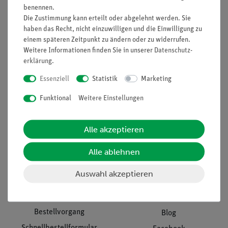
benennen.
Unternehmen
Übersicht Service
Die Zustimmung kann erteilt oder abgelehnt werden. Sie
haben das Recht, nicht einzuwilligen und die Einwilligung zu
Projekte und Lösungen
Beratung & Showroom
einem späteren Zeitpunkt zu ändern oder zu widerrufen.
Presse
Inventarisierungs- &
Weitere Informationen finden Sie in unserer
Daten­schutz­
Einräumservice
Stellenangebote
erklärung
.
Inbetriebnahme & Schulungen
Kontakt
Essenziell
Statistik
Marketing
Kundendienst
Hinweisgeberschutz
Funktional
Weitere Einstellungen
Datenschutz
Impressum
Alle akzeptieren
AGB
Alle ablehnen
Download &
Auswahl akzeptieren
Support
Social Media
Bestellvorgang
Blog
Schnellbestellformular