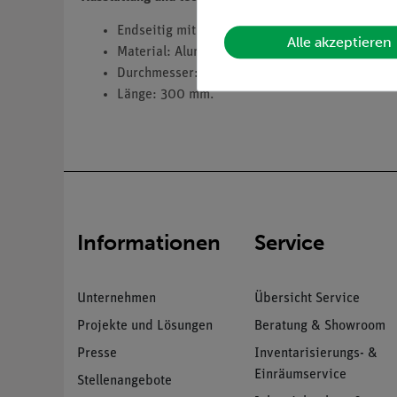
Endseitig mit je einer Steckvorrichtung für To
Alle akzeptieren
Material: Aluminium.
Durchmesser: 2 mm.
Länge: 300 mm.
Informationen
Service
Unternehmen
Übersicht Service
Projekte und Lösungen
Beratung & Showroom
Presse
Inventarisierungs- &
Einräumservice
Stellenangebote