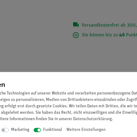
Versandkostenfrei ab 300,
Sie können bis zu
46
Punkt
en
che Technologien auf unserer Website und verarbeiten personenbezogene Date
zeigen zu personalisieren, Medien von Drittanbietern einzubinden oder Zugrif
g erfolgt erst durch gesetzte Cookies. Wir teilen Daten mit Dritten, die wir 
 abgelehnt werden. Sie haben das Recht, nicht einzuwilligen und die Einwill
itere Informationen finden Sie in unserer
Daten­schutz­erklärung
.
Marketing
Funktional
Weitere Einstellungen