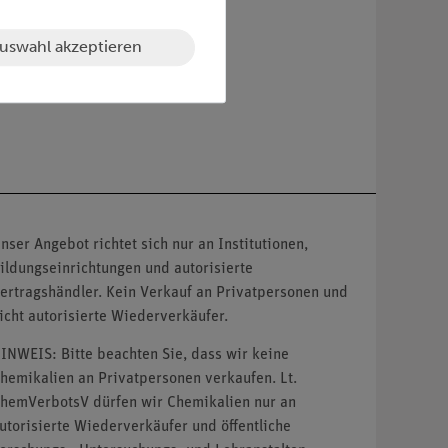
uswahl akzeptieren
nser Angebot richtet sich nur an Institutionen,
ildungseinrichtungen und autorisierte
ertragshändler. Kein Verkauf an Privatpersonen und
icht autorisierte Wiederverkäufer.
INWEIS: Bitte beachten Sie, dass wir keine
hemikalien an Privatpersonen verkaufen. Lt.
hemVerbotsV dürfen wir Chemikalien nur an
utorisierte Wiederverkäufer und öffentliche