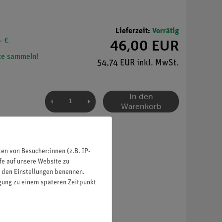
Lieferzeit:
Vorrätig
- €
46,00 EUR
e sammeln!
54,74 EUR inkl. MwSt.
In den
Warenkorb
n von Besucher:innen (z.B. IP-
fe auf unsere Website zu
in den Einstellungen benennen.
igung zu einem späteren Zeitpunkt