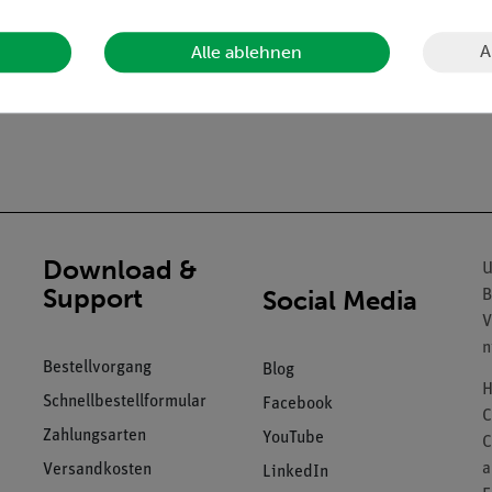
rsionsgerät und Metallzylinder zum Einspannen.
A
Alle ablehnen
Download &
U
Support
Social Media
B
V
n
Bestellvorgang
Blog
H
Schnellbestellformular
Facebook
C
Zahlungsarten
YouTube
C
a
Versandkosten
LinkedIn