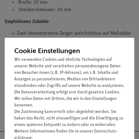
Breite: 27 mm
Stieldurchmesser: 10 mm
Empfohlenes Zubehör
Zwei demonstrative Zeiger aufschiebbar auf Maßstäbe
aus rotem Kunststoff (02201-00)
Cookie Einstellungen
Wir verwenden Cookies und ähnliche Technologien auf
unserer Website und verarbeiten personenbezogene Daten
von Besucher:innen (z.B. IP-Adresse), um z.B. Inhalte und
Anzeigen zu personalisieren, Medien von Drittanbietern
einzubinden oder Zugriffe auf unsere Website zu analysieren.
Zubehör
Die Datenverarbeitung erfolgt erst durch gesetzte Cookies.
Wir teilen Daten mit Dritten, die wir in den Einstellungen
benennen.
Die Zustimmung kann erteilt oder abgelehnt werden. Sie
Versandkostenfrei ab 300,- €
haben das Recht, nicht einzuwilligen und die Einwilligung zu
einem späteren Zeitpunkt zu ändern oder zu widerrufen.
Weitere Informationen finden Sie in unserer
Daten­schutz­
erklärung
.