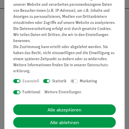
unserer Website und verarbeiten personenbezogene Daten
von Besucher:innen (z.B. IP-Adresse), um z.B. Inhalte und
Anzeigen zu personalisieren, Medien von Drittanbietern
einzubinden oder Zugriffe auf unsere Website zu analysieren.
Die Datenverarbeitung erfolgt erst durch gesetzte Cookies.
Wir teilen Daten mit Dritten, die wir in den Einstellungen
Nach oben
benennen.
Die Zustimmung kann erteilt oder abgelehnt werden. Sie
haben das Recht, nicht einzuwilligen und die Einwilligung zu
einem späteren Zeitpunkt zu ändern oder zu widerrufen.
Informationen
Service
Weitere Informationen finden Sie in unserer
Daten­schutz­
erklärung
.
Unternehmen
Übersicht Service
Essenziell
Statistik
Marketing
Projekte und Lösungen
Beratung & Showroom
Funktional
Weitere Einstellungen
Presse
Inventarisierungs- &
Einräumservice
Stellenangebote
Alle akzeptieren
Inbetriebnahme & Schulungen
Kontakt
Alle ablehnen
Kundendienst
Hinweisgeberschutz