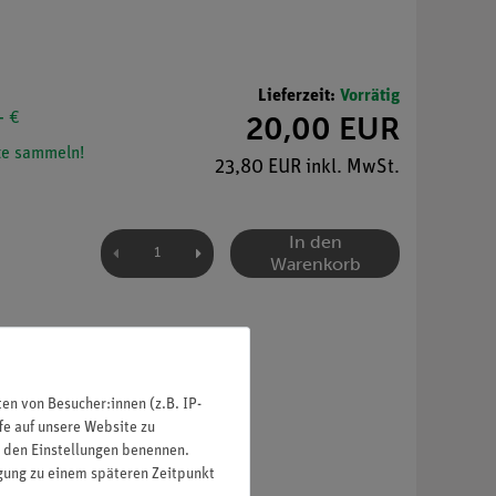
Lieferzeit:
Vorrätig
- €
20,00 EUR
e sammeln!
23,80 EUR inkl. MwSt.
In den
Warenkorb
n von Besucher:innen (z.B. IP-
fe auf unsere Website zu
in den Einstellungen benennen.
igung zu einem späteren Zeitpunkt
ise.