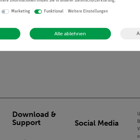
itere Informationen finden Sie in unserer
Daten­schutz­erklärung
.
Marketing
Funktional
Weitere Einstellungen
haken.
A
Alle ablehnen
Download &
U
Support
Social Media
B
V
n