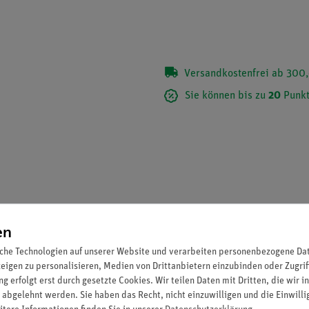
Versandkostenfrei ab 300,
Sie können bis zu
20
Punkt
en
che Technologien auf unserer Website und verarbeiten personenbezogene Date
zeigen zu personalisieren, Medien von Drittanbietern einzubinden oder Zugrif
g erfolgt erst durch gesetzte Cookies. Wir teilen Daten mit Dritten, die wir 
 abgelehnt werden. Sie haben das Recht, nicht einzuwilligen und die Einwill
ender Kräfte sowie zur Demonstration von Aufbau und Funktionswe