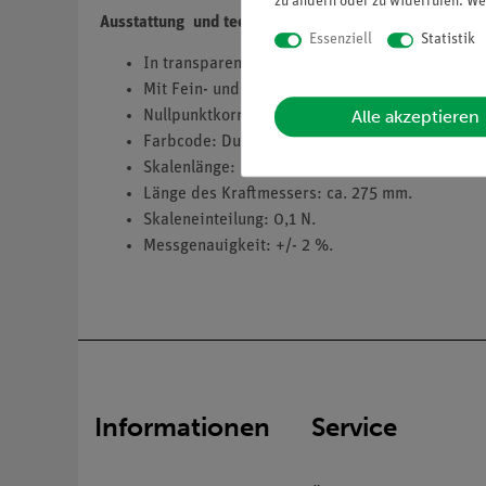
zu ändern oder zu widerrufen. We
Ausstattung und technische Daten
Essenziell
Statistik
In transparenter Hülse mit Aufhänge- und Last
Mit Fein- und Demonstrationsskale.
Alle akzeptieren
Nullpunktkorrektur und Überdehnungsschutz.
Farbcode: Dunkelgrün.
Skalenlänge: ca. 105 mm.
Länge des Kraftmessers: ca. 275 mm.
Skaleneinteilung: 0,1 N.
Messgenauigkeit: +/- 2 %.
Informationen
Service