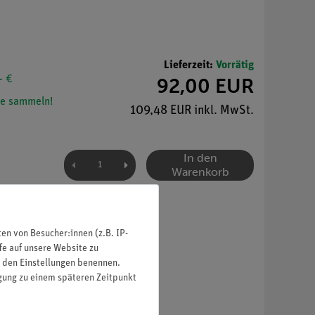
Lieferzeit:
Vorrätig
- €
92,00 EUR
e sammeln!
109,48 EUR inkl. MwSt.
In den
Warenkorb
n von Besucher:innen (z.B. IP-
fe auf unsere Website zu
in den Einstellungen benennen.
igung zu einem späteren Zeitpunkt