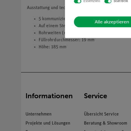
Essenziell
Statistik
Ausstattung und technische Daten
5 kommunizierende Glasröhrchen inklusive Fül
Alle akzeptieren
Auf einem Stellfuß
Rohrweiten (mm): 0,4; 0,8; 1,2 und 2,2
Füllrohrdurchmesser: 19 mm
Höhe: 185 mm
Informationen
Service
Unternehmen
Übersicht Service
Projekte und Lösungen
Beratung & Showroom