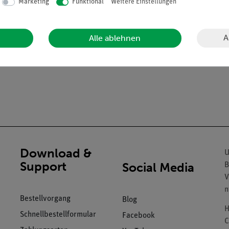
Marketing
Funktional
Weitere Einstellungen
lrohr
A
Alle ablehnen
Download &
U
Support
Social Media
B
V
n
Bestellvorgang
Blog
H
Schnellbestellformular
Facebook
C