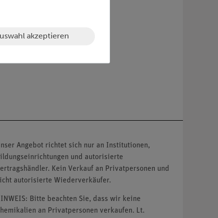
uswahl akzeptieren
nser Angebot richtet sich nur an Institutionen,
ildungseinrichtungen und autorisierte
ertragshändler. Kein Verkauf an Privatpersonen und
icht autorisierte Wiederverkäufer.
INWEIS: Bitte beachten Sie, dass wir keine
hemikalien an Privatpersonen verkaufen. Lt.