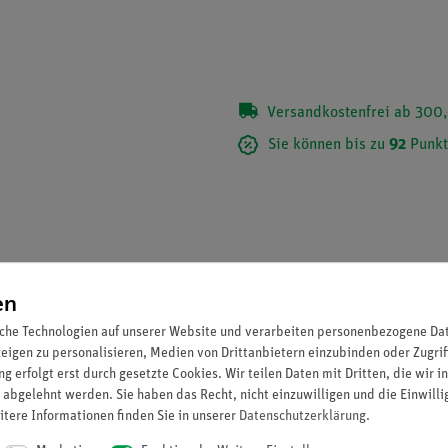
Versandkostenfrei ab 300,
Sie können bis zu
92
Punkt
en
che Technologien auf unserer Website und verarbeiten personenbezogene Date
zeigen zu personalisieren, Medien von Drittanbietern einzubinden oder Zugrif
g erfolgt erst durch gesetzte Cookies. Wir teilen Daten mit Dritten, die wir 
 abgelehnt werden. Sie haben das Recht, nicht einzuwilligen und die Einwill
itere Informationen finden Sie in unserer
Daten­schutz­erklärung
.
arwirkung.