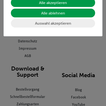
Alle akzeptieren
Projekte und Lösungen
Beratung & Showroom
Presse
Inventarisierungs- &
Alle ablehnen
Einräumservice
Stellenangebote
Auswahl akzeptieren
Inbetriebnahme & Schulungen
Kontakt
Kundendienst
Hinweisgeberschutz
Datenschutz
Impressum
AGB
Download &
Support
Social Media
Bestellvorgang
Blog
Schnellbestellformular
Facebook
Zahlungsarten
YouTube