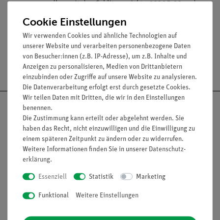
verwendbar mit den Schlitzgewichte 02205-03 und
02206-03
Cookie Einstellungen
Wir verwenden Cookies und ähnliche Technologien auf
unserer Website und verarbeiten personenbezogene Daten
von Besucher:innen (z.B. IP-Adresse), um z.B. Inhalte und
Versandkostenfrei ab 300,- €
Anzeigen zu personalisieren, Medien von Drittanbietern
einzubinden oder Zugriffe auf unsere Website zu analysieren.
Die Datenverarbeitung erfolgt erst durch gesetzte Cookies.
Wir teilen Daten mit Dritten, die wir in den Einstellungen
benennen.
Die Zustimmung kann erteilt oder abgelehnt werden. Sie
haben das Recht, nicht einzuwilligen und die Einwilligung zu
Nach oben
einem späteren Zeitpunkt zu ändern oder zu widerrufen.
Weitere Informationen finden Sie in unserer
Daten­schutz­
erklärung
.
Essenziell
Statistik
Marketing
Informationen
Service
Funktional
Weitere Einstellungen
Unternehmen
Übersicht Service