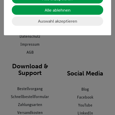
Presse
Inventarisierungs- &
Alle ablehnen
Einräumservice
Stellenangebote
Inbetriebnahme & Schulungen
Auswahl akzeptieren
Kontakt
Kundendienst
Hinweisgeberschutz
Datenschutz
Impressum
AGB
Download &
Support
Social Media
Bestellvorgang
Blog
Schnellbestellformular
Facebook
Zahlungsarten
YouTube
Versandkosten
LinkedIn