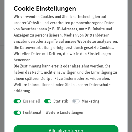
Bolzendurchmesser: 10 mm.
Cookie Einstellungen
Wir verwenden Cookies und ähnliche Technologien auf
unserer Website und verarbeiten personenbezogene Daten
Versandkostenfrei ab 300,- €
von Besucher:innen (z.B. IP-Adresse), um z.B. Inhalte und
Anzeigen zu personalisieren, Medien von Drittanbietern
einzubinden oder Zugriffe auf unsere Website zu analysieren.
Die Datenverarbeitung erfolgt erst durch gesetzte Cookies.
Wir teilen Daten mit Dritten, die wir in den Einstellungen
benennen.
Die Zustimmung kann erteilt oder abgelehnt werden. Sie
haben das Recht, nicht einzuwilligen und die Einwilligung zu
Nach oben
einem späteren Zeitpunkt zu ändern oder zu widerrufen.
Weitere Informationen finden Sie in unserer
Daten­schutz­
erklärung
.
Informationen
Service
Essenziell
Statistik
Marketing
Funktional
Weitere Einstellungen
Unternehmen
Übersicht Service
Projekte und Lösungen
Beratung & Showroom
Alle akzeptieren