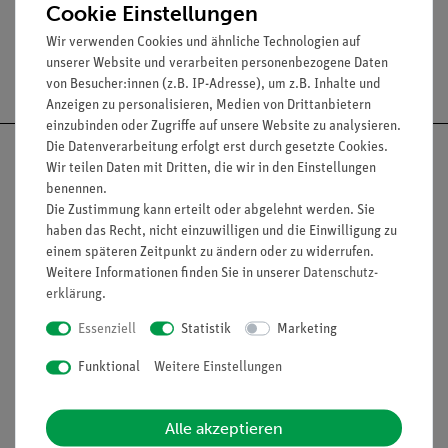
Cookie Einstellungen
Wir verwenden Cookies und ähnliche Technologien auf
unserer Website und verarbeiten personenbezogene Daten
Versandkostenfrei ab 300,- €
von Besucher:innen (z.B. IP-Adresse), um z.B. Inhalte und
Anzeigen zu personalisieren, Medien von Drittanbietern
einzubinden oder Zugriffe auf unsere Website zu analysieren.
Die Datenverarbeitung erfolgt erst durch gesetzte Cookies.
Wir teilen Daten mit Dritten, die wir in den Einstellungen
benennen.
Die Zustimmung kann erteilt oder abgelehnt werden. Sie
Nach oben
haben das Recht, nicht einzuwilligen und die Einwilligung zu
einem späteren Zeitpunkt zu ändern oder zu widerrufen.
Weitere Informationen finden Sie in unserer
Daten­schutz­
erklärung
.
Informationen
Service
Essenziell
Statistik
Marketing
Funktional
Weitere Einstellungen
Unternehmen
Übersicht Service
Projekte und Lösungen
Beratung & Showroom
Alle akzeptieren
Presse
Inventarisierungs- &