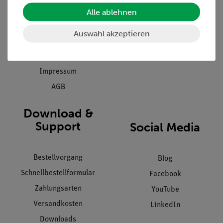
Einräumservice
Stellenangebote
Alle ablehnen
Inbetriebnahme & Schulungen
Kontakt
Auswahl akzeptieren
Kundendienst
Hinweisgeberschutz
Datenschutz
Impressum
AGB
Download &
Support
Social Media
Bestellvorgang
Blog
Schnellbestellformular
Facebook
Zahlungsarten
YouTube
Versandkosten
LinkedIn
Downloads