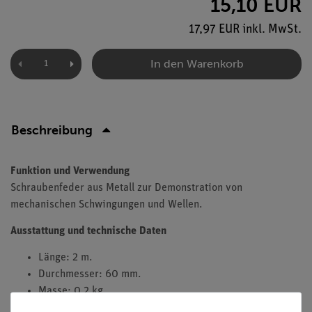
15,10 EUR
17,97 EUR inkl. MwSt.
In den Warenkorb
Beschreibung
Funktion und Verwendung
Schraubenfeder aus Metall zur Demonstration von
mechanischen Schwingungen und Wellen.
Ausstattung und technische Daten
Länge: 2 m.
Durchmesser: 60 mm.
Masse: 0,2 kg.