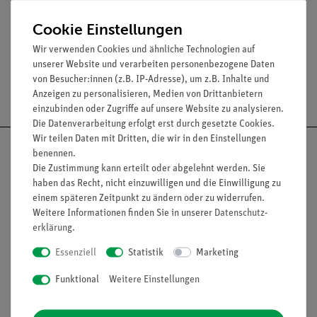
Max. Druckbelastbarkeit: 2 bar
Max. Temperatur: +30 °C
Cookie Einstellungen
Wir verwenden Cookies und ähnliche Technologien auf
unserer Website und verarbeiten personenbezogene Daten
von Besucher:innen (z.B. IP-Adresse), um z.B. Inhalte und
Versandkostenfrei ab 300,- €
Anzeigen zu personalisieren, Medien von Drittanbietern
einzubinden oder Zugriffe auf unsere Website zu analysieren.
Die Datenverarbeitung erfolgt erst durch gesetzte Cookies.
Wir teilen Daten mit Dritten, die wir in den Einstellungen
benennen.
Die Zustimmung kann erteilt oder abgelehnt werden. Sie
haben das Recht, nicht einzuwilligen und die Einwilligung zu
Nach oben
einem späteren Zeitpunkt zu ändern oder zu widerrufen.
Weitere Informationen finden Sie in unserer
Daten­schutz­
erklärung
.
Essenziell
Statistik
Marketing
Informationen
Service
Funktional
Weitere Einstellungen
Unternehmen
Übersicht Service