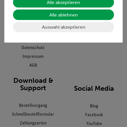
Alle akzeptieren
Projekte und Lösungen
Beratung & Showroom
Presse
Inventarisierungs- &
Alle ablehnen
Einräumservice
Stellenangebote
Auswahl akzeptieren
Inbetriebnahme & Schulungen
Kontakt
Kundendienst
Hinweisgeberschutz
Datenschutz
Impressum
AGB
Download &
Support
Social Media
Bestellvorgang
Blog
Schnellbestellformular
Facebook
Zahlungsarten
YouTube