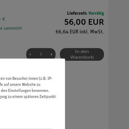
Lieferzeit:
Vorrätig
- €
56,00 EUR
e sammeln!
66,64 EUR inkl. MwSt.
In den
Warenkorb
n von Besucher:innen (z.B. IP-
fe auf unsere Website zu
in den Einstellungen benennen.
igung zu einem späteren Zeitpunkt