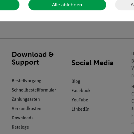
A
Alle ablehnen
Download &
U
Support
Social Media
B
V
n
Bestellvorgang
Blog
H
Schnellbestellformular
Facebook
C
Zahlungsarten
YouTube
C
a
Versandkosten
LinkedIn
F
Downloads
a
Kataloge