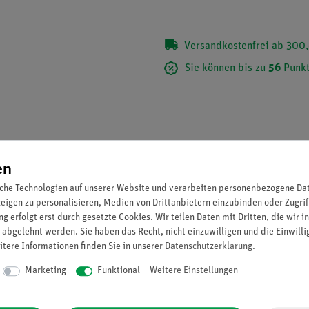
Versandkostenfrei ab 300,
Sie können bis zu
56
Punkt
en
che Technologien auf unserer Website und verarbeiten personenbezogene Date
zeigen zu personalisieren, Medien von Drittanbietern einzubinden oder Zugrif
g erfolgt erst durch gesetzte Cookies. Wir teilen Daten mit Dritten, die wir 
 abgelehnt werden. Sie haben das Recht, nicht einzuwilligen und die Einwill
itere Informationen finden Sie in unserer
Daten­schutz­erklärung
.
auf Rundfuß.
Marketing
Funktional
Weitere Einstellungen