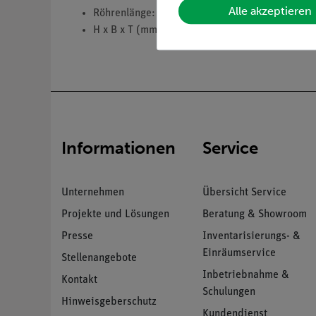
Alle akzeptieren
Röhrenlänge: 100 mm.
H x B x T (mm): 145 x 215 x 80
Informationen
Service
Unternehmen
Übersicht Service
Projekte und Lösungen
Beratung & Showroom
Presse
Inventarisierungs- &
Einräumservice
Stellenangebote
Inbetriebnahme &
Kontakt
Schulungen
Hinweisgeberschutz
Kundendienst