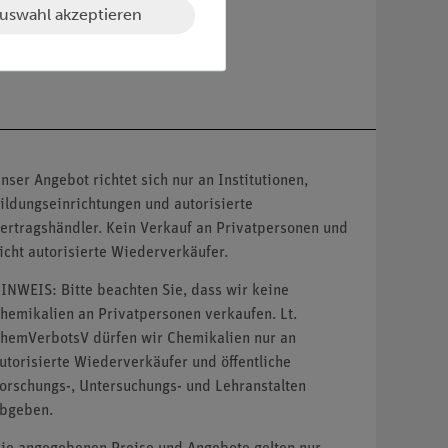
uswahl akzeptieren
nser Angebot richtet sich nur an Institutionen,
ildungseinrichtungen und autorisierte
ertragshändler. Kein Verkauf an Privatpersonen und
icht autorisierte Wiederverkäufer.
INWEIS: Bitte beachten Sie, dass wir keine
hemikalien an Privatpersonen verkaufen. Lt.
hemVerbotsV dürfen wir Chemikalien nur an
utorisierte Wiederverkäufer und öffentliche
orschungs-, Untersuchungs- und Lehranstalten
bgeben.