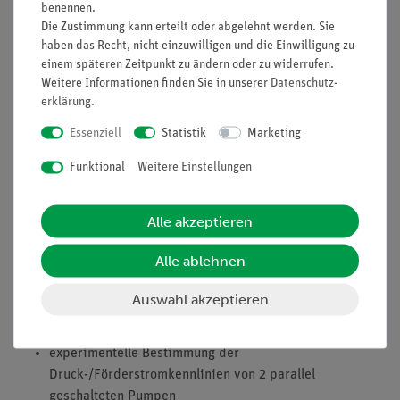
benennen.
(Mehrrohrmanometer, U-Rohr-Manometer und
Die Zustimmung kann erteilt oder abgelehnt werden. Sie
Schrägmanometer)
haben das Recht, nicht einzuwilligen und die Einwilligung zu
einem späteren Zeitpunkt zu ändern oder zu widerrufen.
Bernoulli-Gleichung und Verwendung eines Venturirohrs
Weitere Informationen finden Sie in unserer
Daten­schutz­
als Durchflussmesser
erklärung
.
Druckverluste in Krümmungen, Messung und Vergleich
Essenziell
Statistik
Marketing
der Druckverluste verschiedener Krümmergeometrien
Kennlinien von Kreiselpumpen
Funktional
Weitere Einstellungen
experimentelle Bestimmung der
Alle akzeptieren
Druck-/Durchflusskennlinien einer Pumpe und
Bestimmung des Gesamtwirkungsgrads Reihenpumpen
Alle ablehnen
experimentelle Bestimmung der
Auswahl akzeptieren
Druck-/Fördermengenkennlinien von 2 in Reihe
geschalteten Pumpen Parallelpumpen
experimentelle Bestimmung der
Druck-/Förderstromkennlinien von 2 parallel
geschalteten Pumpen