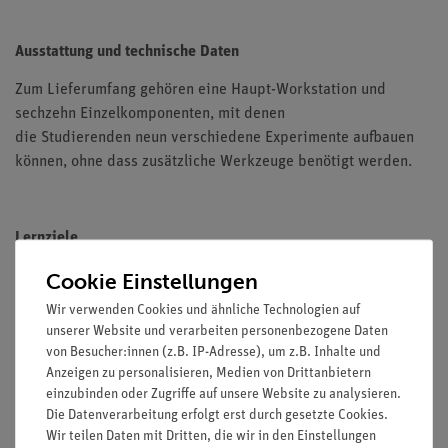
Ausstattung und technische Daten
Zum Lieferumfang gehören eine Haupt-Workstation und
sechzehn Einzelkomponenten, mit denen
die Studierenden neun verschiedene Experimente aufbauen
können, ohne dass zusätzliche Werkzeuge benötigt werden.
Lernziele
Cookie Einstellungen
Kalibrierung eines Rohrfedermanometers
Wir verwenden Cookies und ähnliche Technologien auf
Zentrum des Drucks auf einer teilweise und vollständig
unserer Website und verarbeiten personenbezogene Daten
eingetauchten Ebene
von Besucher:innen (z.B. IP-Adresse), um z.B. Inhalte und
Anzeigen zu personalisieren, Medien von Drittanbietern
Viskositätsapparat zur Demonstration des Stoke'schen
einzubinden oder Zugriffe auf unsere Website zu analysieren.
Gesetzes
Die Datenverarbeitung erfolgt erst durch gesetzte Cookies.
Wir teilen Daten mit Dritten, die wir in den Einstellungen
Verwendung verschiedener Typen von Manometern