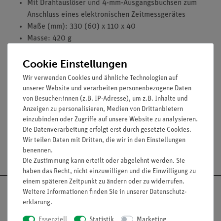
Mit Drahtauslöser und 4-mm-Ausgangsbuchsen zum
Anschluss eines elektronischen Zeitmessgerätes
Maße (mm): 330 (60) x 110 x 40
Masse: 420 g
Cookie Einstellungen
Lieferumfang
Wir verwenden Cookies und ähnliche Technologien auf
unserer Website und verarbeiten personenbezogene Daten
von Besucher:innen (z.B. IP-Adresse), um z.B. Inhalte und
Media / Downloads
Anzeigen zu personalisieren, Medien von Drittanbietern
einzubinden oder Zugriffe auf unsere Website zu analysieren.
Die Datenverarbeitung erfolgt erst durch gesetzte Cookies.
Wir teilen Daten mit Dritten, die wir in den Einstellungen
Versandkostenfrei ab 300,- €
benennen.
Die Zustimmung kann erteilt oder abgelehnt werden. Sie
haben das Recht, nicht einzuwilligen und die Einwilligung zu
einem späteren Zeitpunkt zu ändern oder zu widerrufen.
Weitere Informationen finden Sie in unserer
Daten­schutz­
erklärung
.
Essenziell
Statistik
Marketing