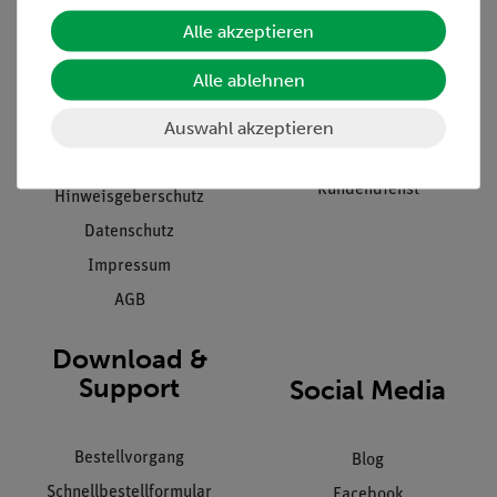
Unternehmen
Übersicht Service
Alle akzeptieren
Projekte und Lösungen
Beratung & Showroom
Alle ablehnen
Presse
Inventarisierungs- &
Einräumservice
Auswahl akzeptieren
Stellenangebote
Inbetriebnahme & Schulungen
Kontakt
Kundendienst
Hinweisgeberschutz
Datenschutz
Impressum
AGB
Download &
Support
Social Media
Bestellvorgang
Blog
Schnellbestellformular
Facebook