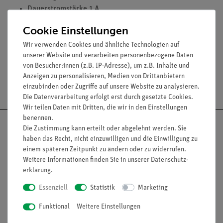
Dauerstromstärke 1 A
Induktivität 3 mH
Cookie Einstellungen
Wirkwiderstand 3 Ohm
Wir verwenden Cookies und ähnliche Technologien auf
unserer Website und verarbeiten personenbezogene Daten
von Besucher:innen (z.B. IP-Adresse), um z.B. Inhalte und
Anzeigen zu personalisieren, Medien von Drittanbietern
Versandkostenfrei ab 300,- €
einzubinden oder Zugriffe auf unsere Website zu analysieren.
Die Datenverarbeitung erfolgt erst durch gesetzte Cookies.
Wir teilen Daten mit Dritten, die wir in den Einstellungen
benennen.
Die Zustimmung kann erteilt oder abgelehnt werden. Sie
haben das Recht, nicht einzuwilligen und die Einwilligung zu
einem späteren Zeitpunkt zu ändern oder zu widerrufen.
Nach oben
Weitere Informationen finden Sie in unserer
Daten­schutz­
erklärung
.
Essenziell
Statistik
Marketing
Informationen
Service
Funktional
Weitere Einstellungen