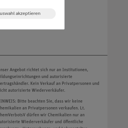
uswahl akzeptieren
nser Angebot richtet sich nur an Institutionen,
ildungseinrichtungen und autorisierte
ertragshändler. Kein Verkauf an Privatpersonen und
icht autorisierte Wiederverkäufer.
INWEIS: Bitte beachten Sie, dass wir keine
hemikalien an Privatpersonen verkaufen. Lt.
hemVerbotsV dürfen wir Chemikalien nur an
utorisierte Wiederverkäufer und öffentliche