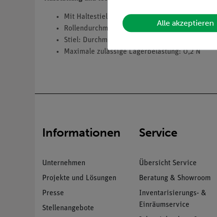
Mit Haltestiel und 4-mm-Stecker
Alle akzeptieren
Rollendurchmesser: 50 mm
Stiel: Durchmesser: 160 mm; Länge: 160 mm
Maximale zulässige Lagerbelastung: 0,2 N
Informationen
Service
Unternehmen
Übersicht Service
Projekte und Lösungen
Beratung & Showroom
Presse
Inventarisierungs- &
Einräumservice
Stellenangebote