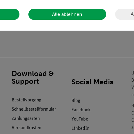
A
Alle ablehnen
Download &
U
Support
Social Media
B
V
n
Bestellvorgang
Blog
H
Schnellbestellformular
Facebook
C
Zahlungsarten
YouTube
C
a
Versandkosten
LinkedIn