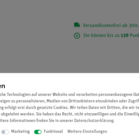
Versandkostenfrei ab 300,
Sie können bis zu
139
Punk
en
che Technologien auf unserer Website und verarbeiten personenbezogene Date
zeigen zu personalisieren, Medien von Drittanbietern einzubinden oder Zugrif
g erfolgt erst durch gesetzte Cookies. Wir teilen Daten mit Dritten, die wir 
 abgelehnt werden. Sie haben das Recht, nicht einzuwilligen und die Einwill
itere Informationen finden Sie in unserer
Daten­schutz­erklärung
.
extrem niedriger Reibung durch Spitzenlagerung in Saphirpfannen
Marketing
Funktional
Weitere Einstellungen