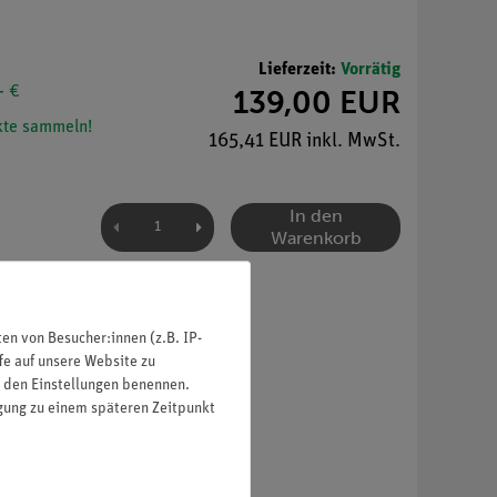
Lieferzeit:
Vorrätig
- €
139,00 EUR
te sammeln!
165,41 EUR inkl. MwSt.
In den
Warenkorb
n von Besucher:innen (z.B. IP-
fe auf unsere Website zu
in den Einstellungen benennen.
igung zu einem späteren Zeitpunkt
.