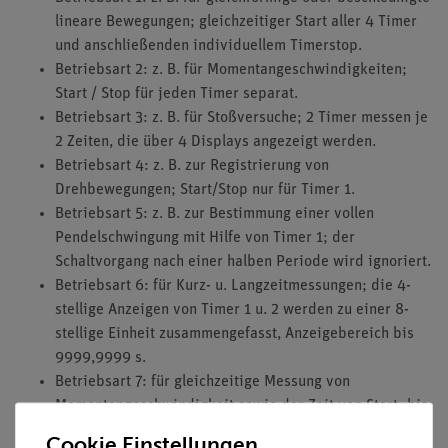
lineare Bewegungen; gleichzeitiger Start aller 4 Timer
und anschließenden individuellem Timerstop.
Betriebsart 2: z. B. für Momentangeschwindigkeiten;
Start / Stop für jeden Timer separat.
Betriebsart 3: z. B. für Stoßversuche; 2 Timer messen je
2 Zeiten, die über 4 Displays angezeigt werden.
Betriebsart 4: z. B. zur Registrierung von
Drehbewegungen; Start/Stop nur für Timer 1.
Betriebsart 5: z. B. zur Bestimmung einer vollen
Pendelschwingung mit Hilfe von Timer 1; der
Schaltvorgang nach einer halben Periode wird ignoriert.
Betriebsart 6: für Kurz- u. Langzeitmessungen; die 4-
stellige Anzeigen von Timer 1 u. 2 werden zu einer 8-
stellige Einheit zusammengefasst, Anzeigebereich bis
9999,9999 s.
Betriebsart 7: für gleichzeitige Messung von
Momentangeschwindigkeit sowie der Zeit von Start- bis
Stoppimpuls.
Cookie Einstellungen