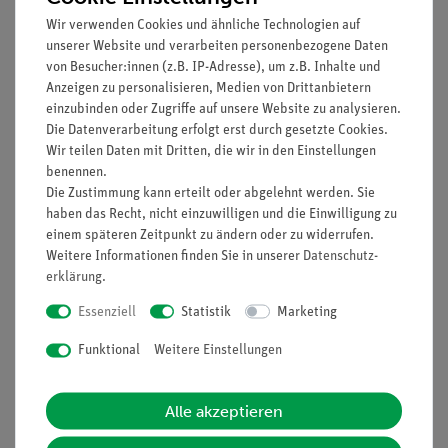
Betriebsart 8: z. B. für mehrere Pendelschwingungen
Wir verwenden Cookies und ähnliche Technologien auf
oder Tropfenzählung; zur Erfassung der Anzahl an
unserer Website und verarbeiten personenbezogene Daten
Unterbrechungen einer Lichtschranke.
von Besucher:innen (z.B. IP-Adresse), um z.B. Inhalte und
Anzeigen zu personalisieren, Medien von Drittanbietern
Ausstattung und technische Daten
einzubinden oder Zugriffe auf unsere Website zu analysieren.
Die Datenverarbeitung erfolgt erst durch gesetzte Cookies.
Vier 4-stellige, 9-mm-LED-Displays
Wir teilen Daten mit Dritten, die wir in den Einstellungen
Freie Wahl der Flankentriggerung
benennen.
TTL-Steuereingänge
Die Zustimmung kann erteilt oder abgelehnt werden. Sie
4 x 5 V-Versorgungsspannungen f. Lichtschranken-
haben das Recht, nicht einzuwilligen und die Einwilligung zu
Anschluss
einem späteren Zeitpunkt zu ändern oder zu widerrufen.
100 - 230 V / 50 - 60 Hz
Weitere Informationen finden Sie in unserer
Daten­schutz­
Schlagfestes Kunststoffgehäuse mit Traggriff
erklärung
.
Inkl. USB-Schnittstelle für Updates der Firmware
Essenziell
Statistik
Marketing
Maße (mm): 194 x 140 x 130
Funktional
Weitere Einstellungen
Media / Downloads
Alle akzeptieren