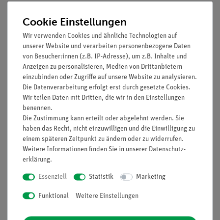
Media / Downloads
Cookie Einstellungen
Wir verwenden Cookies und ähnliche Technologien auf
unserer Website und verarbeiten personenbezogene Daten
Kunden interessierten sich auch
von Besucher:innen (z.B. IP-Adresse), um z.B. Inhalte und
Anzeigen zu personalisieren, Medien von Drittanbietern
für…
einzubinden oder Zugriffe auf unsere Website zu analysieren.
Die Datenverarbeitung erfolgt erst durch gesetzte Cookies.
Wir teilen Daten mit Dritten, die wir in den Einstellungen
benennen.
Die Zustimmung kann erteilt oder abgelehnt werden. Sie
haben das Recht, nicht einzuwilligen und die Einwilligung zu
einem späteren Zeitpunkt zu ändern oder zu widerrufen.
Weitere Informationen finden Sie in unserer
Daten­schutz­
erklärung
.
Essenziell
Statistik
Marketing
Artikel-Nr.:
15283-88
Set Schülerversuche
Funktional
Weitere Einstellungen
Lineare Bewegung für
6 Versuche mit Timer