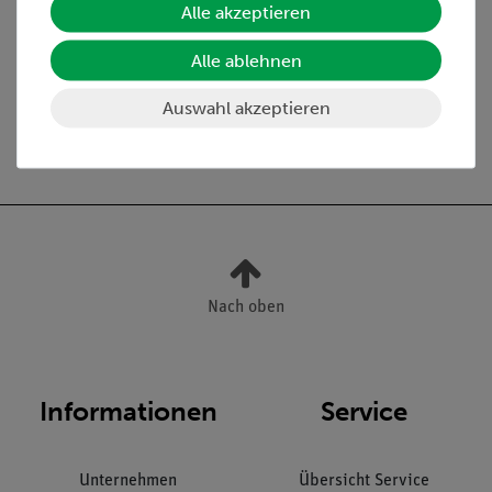
2-1, TESS advanced
Alle akzeptieren
Physik ME-DYN
770,00 €
Alle ablehnen
Auswahl akzeptieren
Versandkostenfrei ab 300,- €
Nach oben
Informationen
Service
Unternehmen
Übersicht Service