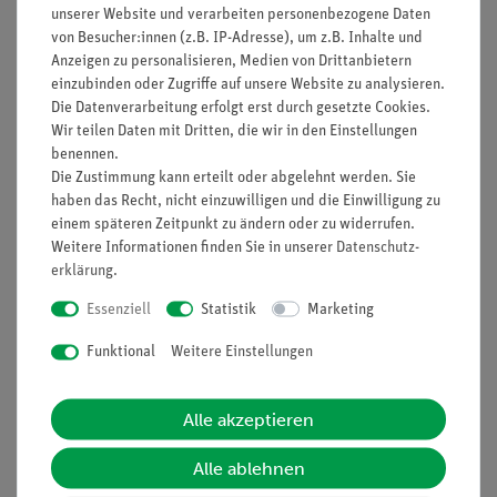
1x Rolle
unserer Website und verarbeiten personenbezogene Daten
1x Plastilina, 10 Stangen
von Besucher:innen (z.B. IP-Adresse), um z.B. Inhalte und
Anzeigen zu personalisieren, Medien von Drittanbietern
1x Bindfaden, Polyester, auf Röllchen,
l
= 200 m
einzubinden oder Zugriffe auf unsere Website zu analysieren.
Die Datenverarbeitung erfolgt erst durch gesetzte Cookies.
Wir teilen Daten mit Dritten, die wir in den Einstellungen
benennen.
Die Zustimmung kann erteilt oder abgelehnt werden. Sie
haben das Recht, nicht einzuwilligen und die Einwilligung zu
einem späteren Zeitpunkt zu ändern oder zu widerrufen.
Lieferumfang
Weitere Informationen finden Sie in unserer
Daten­schutz­
erklärung
.
Zubehör
Essenziell
Statistik
Marketing
Funktional
Weitere Einstellungen
Media / Downloads
Alle akzeptieren
Versandkostenfrei ab 300,- €
Alle ablehnen