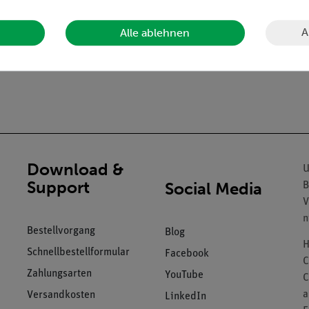
A
Alle ablehnen
Download &
U
Support
Social Media
B
V
n
Bestellvorgang
Blog
H
Schnellbestellformular
Facebook
C
Zahlungsarten
YouTube
C
a
Versandkosten
LinkedIn