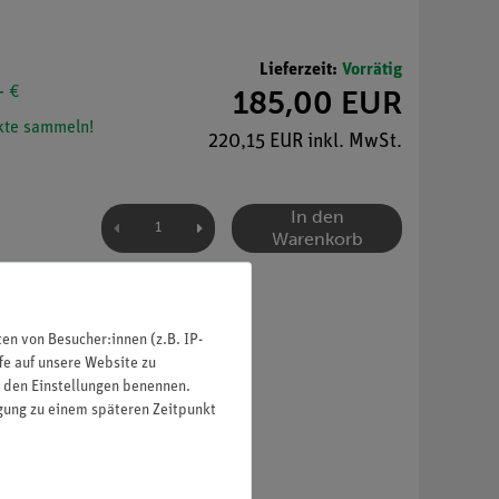
Lieferzeit:
Vorrätig
- €
185,00 EUR
te sammeln!
220,15 EUR inkl. MwSt.
In den
Warenkorb
n von Besucher:innen (z.B. IP-
fe auf unsere Website zu
in den Einstellungen benennen.
igung zu einem späteren Zeitpunkt