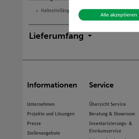
Haltestiellänge: 300 mm.
Alle akzeptieren
Lieferumfang
Informationen
Service
Unternehmen
Übersicht Service
Projekte und Lösungen
Beratung & Showroom
Presse
Inventarisierungs- &
Einräumservice
Stellenangebote