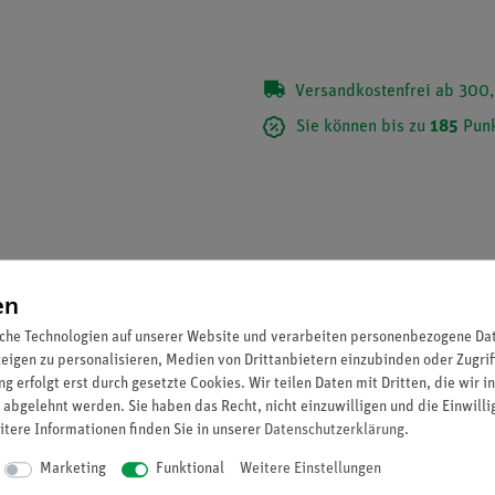
Versandkostenfrei ab 300,
Sie können bis zu
185
Punk
en
che Technologien auf unserer Website und verarbeiten personenbezogene Date
zeigen zu personalisieren, Medien von Drittanbietern einzubinden oder Zugrif
g erfolgt erst durch gesetzte Cookies. Wir teilen Daten mit Dritten, die wir 
 abgelehnt werden. Sie haben das Recht, nicht einzuwilligen und die Einwill
itere Informationen finden Sie in unserer
Daten­schutz­erklärung
.
 gleichzeitiger Triggerung elektrischer Zählgeräte.
Marketing
Funktional
Weitere Einstellungen