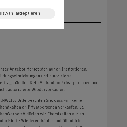
uswahl akzeptieren
nser Angebot richtet sich nur an Institutionen,
ildungseinrichtungen und autorisierte
ertragshändler. Kein Verkauf an Privatpersonen und
icht autorisierte Wiederverkäufer.
INWEIS: Bitte beachten Sie, dass wir keine
hemikalien an Privatpersonen verkaufen. Lt.
hemVerbotsV dürfen wir Chemikalien nur an
utorisierte Wiederverkäufer und öffentliche