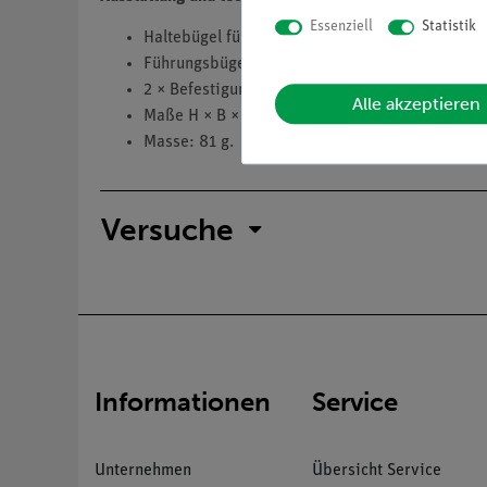
Essenziell
Statistik
Haltebügel für Umlenkrollengehäuse.
Führungsbügel für Faden.
2 × Befestigungsschrauben.
Alle akzeptieren
Maße H × B × T (mm): 112 × 127 × 32.
Masse: 81 g.
Versuche
Informationen
Service
Unternehmen
Übersicht Service