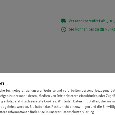
Versandkostenfrei ab 300,
Sie können bis zu
25
Punkt
en
che Technologien auf unserer Website und verarbeiten personenbezogene Date
zeigen zu personalisieren, Medien von Drittanbietern einzubinden oder Zugrif
g erfolgt erst durch gesetzte Cookies. Wir teilen Daten mit Dritten, die wir 
lichtschrankengehäuse mit Inkrementalrad zur Montage am Ende d
 abgelehnt werden. Sie haben das Recht, nicht einzuwilligen und die Einwill
itere Informationen finden Sie in unserer
Daten­schutz­erklärung
.