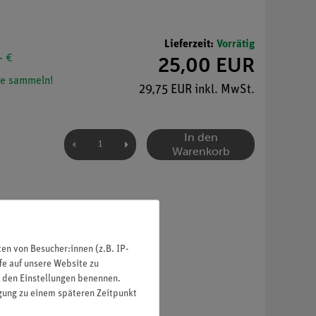
Lieferzeit:
Vorrätig
- €
25,00 EUR
e sammeln!
29,75 EUR inkl. MwSt.
In den
Warenkorb
n von Besucher:innen (z.B. IP-
fe auf unsere Website zu
in den Einstellungen benennen.
er Demonstrationrollenfahrbahn
igung zu einem späteren Zeitpunkt