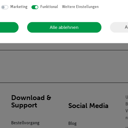
Marketing
Funktional
Weitere Einstellungen
A
Alle ablehnen
Download &
U
Support
Social Media
B
V
n
Bestellvorgang
Blog