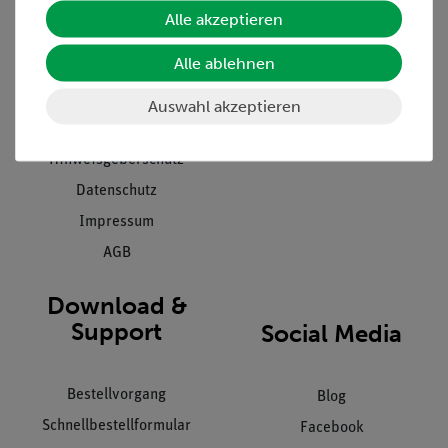
Unternehmen
Übersicht Service
Alle akzeptieren
Projekte und Lösungen
Beratung & Showroom
Alle ablehnen
Presse
Inventarisierungs- &
Einräumservice
Stellenangebote
Auswahl akzeptieren
Inbetriebnahme & Schulungen
Kontakt
Kundendienst
Hinweisgeberschutz
Datenschutz
Impressum
AGB
Download &
Support
Social Media
Bestellvorgang
Blog
Schnellbestellformular
Facebook