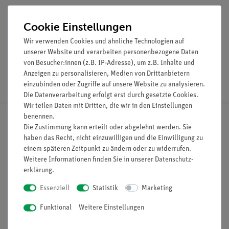
Länge: 70 mm
Cookie Einstellungen
Durchmesser: 3 mm
Wir verwenden Cookies und ähnliche Technologien auf
unserer Website und verarbeiten personenbezogene Daten
von Besucher:innen (z.B. IP-Adresse), um z.B. Inhalte und
Anzeigen zu personalisieren, Medien von Drittanbietern
Versandkostenfrei ab 300,- €
einzubinden oder Zugriffe auf unsere Website zu analysieren.
Die Datenverarbeitung erfolgt erst durch gesetzte Cookies.
Wir teilen Daten mit Dritten, die wir in den Einstellungen
benennen.
Die Zustimmung kann erteilt oder abgelehnt werden. Sie
haben das Recht, nicht einzuwilligen und die Einwilligung zu
einem späteren Zeitpunkt zu ändern oder zu widerrufen.
Nach oben
Weitere Informationen finden Sie in unserer
Daten­schutz­
erklärung
.
Essenziell
Statistik
Marketing
Informationen
Service
Funktional
Weitere Einstellungen