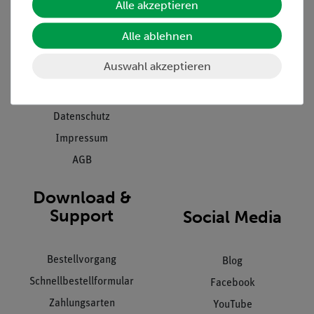
Alle akzeptieren
Projekte und Lösungen
Beratung & Showroom
Presse
Inventarisierungs- &
Alle ablehnen
Einräumservice
Stellenangebote
Auswahl akzeptieren
Inbetriebnahme & Schulungen
Kontakt
Kundendienst
Hinweisgeberschutz
Datenschutz
Impressum
AGB
Download &
Support
Social Media
Bestellvorgang
Blog
Schnellbestellformular
Facebook
Zahlungsarten
YouTube