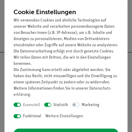
Maße (mm):10 x 80 x 68
Masse: 10 g ± 1 g
Cookie Einstellungen
Wir verwenden Cookies und ähnliche Technologien auf
unserer Website und verarbeiten personenbezogene Daten
von Besucher:innen (z.B. IP-Adresse), um z.B. Inhalte und
Versandkostenfrei ab 300,- €
Anzeigen zu personalisieren, Medien von Drittanbietern
einzubinden oder Zugriffe auf unsere Website zu analysieren.
Die Datenverarbeitung erfolgt erst durch gesetzte Cookies.
Wir teilen Daten mit Dritten, die wir in den Einstellungen
benennen.
Die Zustimmung kann erteilt oder abgelehnt werden. Sie
haben das Recht, nicht einzuwilligen und die Einwilligung zu
Nach oben
einem späteren Zeitpunkt zu ändern oder zu widerrufen.
Weitere Informationen finden Sie in unserer
Daten­schutz­
erklärung
.
Essenziell
Statistik
Marketing
Informationen
Service
Funktional
Weitere Einstellungen
Unternehmen
Übersicht Service