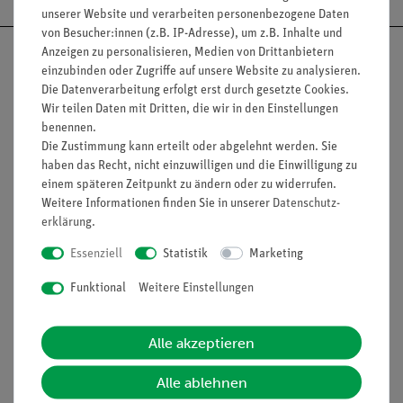
unserer Website und verarbeiten personenbezogene Daten
von Besucher:innen (z.B. IP-Adresse), um z.B. Inhalte und
Anzeigen zu personalisieren, Medien von Drittanbietern
einzubinden oder Zugriffe auf unsere Website zu analysieren.
Die Datenverarbeitung erfolgt erst durch gesetzte Cookies.
Wir teilen Daten mit Dritten, die wir in den Einstellungen
Nach oben
benennen.
Die Zustimmung kann erteilt oder abgelehnt werden. Sie
haben das Recht, nicht einzuwilligen und die Einwilligung zu
einem späteren Zeitpunkt zu ändern oder zu widerrufen.
Informationen
Service
Weitere Informationen finden Sie in unserer
Daten­schutz­
erklärung
.
Unternehmen
Übersicht Service
Essenziell
Statistik
Marketing
Projekte und Lösungen
Beratung & Showroom
Funktional
Weitere Einstellungen
Presse
Inventarisierungs- &
Einräumservice
Stellenangebote
Alle akzeptieren
Inbetriebnahme & Schulungen
Kontakt
Alle ablehnen
Kundendienst
Hinweisgeberschutz