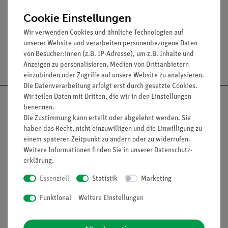
Versuche
Cookie Einstellungen
Wir verwenden Cookies und ähnliche Technologien auf
unserer Website und verarbeiten personenbezogene Daten
von Besucher:innen (z.B. IP-Adresse), um z.B. Inhalte und
Versandkostenfrei ab 300,- €
Anzeigen zu personalisieren, Medien von Drittanbietern
einzubinden oder Zugriffe auf unsere Website zu analysieren.
Die Datenverarbeitung erfolgt erst durch gesetzte Cookies.
Wir teilen Daten mit Dritten, die wir in den Einstellungen
benennen.
Die Zustimmung kann erteilt oder abgelehnt werden. Sie
haben das Recht, nicht einzuwilligen und die Einwilligung zu
Nach oben
einem späteren Zeitpunkt zu ändern oder zu widerrufen.
Weitere Informationen finden Sie in unserer
Daten­schutz­
erklärung
.
Informationen
Service
Essenziell
Statistik
Marketing
Funktional
Weitere Einstellungen
Unternehmen
Übersicht Service