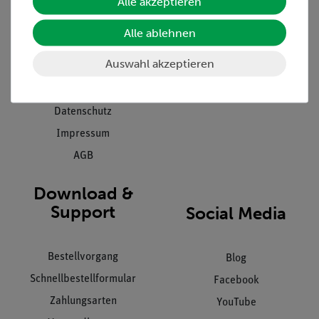
Alle akzeptieren
Projekte und Lösungen
Beratung & Showroom
Presse
Inventarisierungs- &
Alle ablehnen
Einräumservice
Stellenangebote
Auswahl akzeptieren
Inbetriebnahme & Schulungen
Kontakt
Kundendienst
Hinweisgeberschutz
Datenschutz
Impressum
AGB
Download &
Support
Social Media
Bestellvorgang
Blog
Schnellbestellformular
Facebook
Zahlungsarten
YouTube