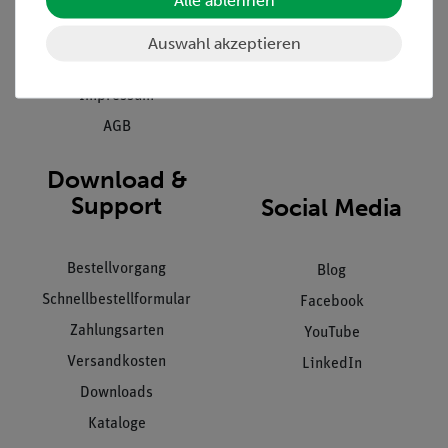
Kontakt
Kundendienst
Hinweisgeberschutz
Auswahl akzeptieren
Datenschutz
Impressum
AGB
Download &
Support
Social Media
Bestellvorgang
Blog
Schnellbestellformular
Facebook
Zahlungsarten
YouTube
Versandkosten
LinkedIn
Downloads
Kataloge