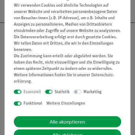
Wir verwenden Cookies und ähnliche Technologien auf
Versandkostenfrei ab 300,- €
unserer Website und verarbeiten personenbezogene Daten
von Besucher:innen (z.B. IP-Adresse), um z.B. Inhalte und
Anzeigen zu personalisieren, Medien von Drittanbietern
einzubinden oder Zugriffe auf unsere Website zu analysieren.
Die Datenverarbeitung erfolgt erst durch gesetzte Cookies.
Wir teilen Daten mit Dritten, die wir in den Einstellungen
benennen.
Nach oben
Die Zustimmung kann erteilt oder abgelehnt werden. Sie
haben das Recht, nicht einzuwilligen und die Einwilligung zu
einem späteren Zeitpunkt zu ändern oder zu widerrufen.
Weitere Informationen finden Sie in unserer
Daten­schutz­
Informationen
Service
erklärung
.
Essenziell
Statistik
Marketing
Unternehmen
Übersicht Service
Funktional
Weitere Einstellungen
Projekte und Lösungen
Beratung & Showroom
Presse
Inventarisierungs- &
Alle akzeptieren
Einräumservice
Stellenangebote
Inbetriebnahme & Schulungen
Alle ablehnen