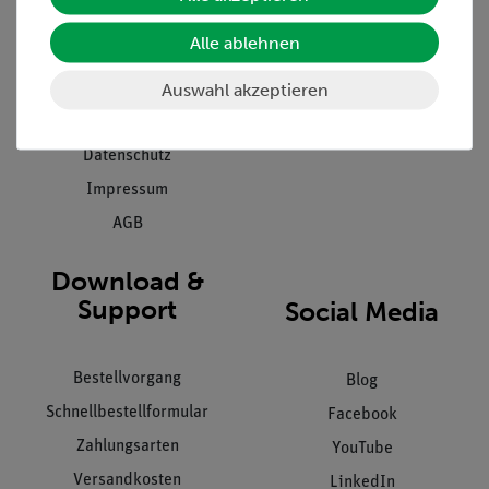
Presse
Inventarisierungs- &
Alle ablehnen
Einräumservice
Stellenangebote
Inbetriebnahme & Schulungen
Auswahl akzeptieren
Kontakt
Kundendienst
Hinweisgeberschutz
Datenschutz
Impressum
AGB
Download &
Support
Social Media
Bestellvorgang
Blog
Schnellbestellformular
Facebook
Zahlungsarten
YouTube
Versandkosten
LinkedIn