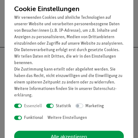
Gewicht: 5 ± 0.5 g
Cookie Einstellungen
Wir verwenden Cookies und ähnliche Technologien auf
unserer Website und verarbeiten personenbezogene Daten
Versandkostenfrei ab 300,- €
von Besucher:innen (z.B. IP-Adresse), um z.B. Inhalte und
Anzeigen zu personalisieren, Medien von Drittanbietern
einzubinden oder Zugriffe auf unsere Website zu analysieren.
Die Datenverarbeitung erfolgt erst durch gesetzte Cookies.
Wir teilen Daten mit Dritten, die wir in den Einstellungen
benennen.
Die Zustimmung kann erteilt oder abgelehnt werden. Sie
haben das Recht, nicht einzuwilligen und die Einwilligung zu
Nach oben
einem späteren Zeitpunkt zu ändern oder zu widerrufen.
Weitere Informationen finden Sie in unserer
Daten­schutz­
erklärung
.
Informationen
Service
Essenziell
Statistik
Marketing
Funktional
Weitere Einstellungen
Unternehmen
Übersicht Service
Projekte und Lösungen
Beratung & Showroom
Alle akzeptieren