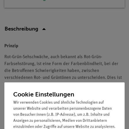
Beschreibung
Prinzip
Rot-Grün-Sehschwäche, auch bekannt als Rot-Grün-
Farbsehstörung, ist eine Form der Farbenblindheit, bei der
die Betroffenen Schwierigkeiten haben, zwischen
verschiedenen Rot- und Grüntönen zu unterscheiden. Dies ist
auf einen Mangel oder Defekt in den Zapfen des Auges
zurückzuführen, den Lichtrezeptoren, die für die
Cookie Einstellungen
Wahrnehmung von Farben zuständig sind. Menschen mit
Wir verwenden Cookies und ähnliche Technologien auf
normaler Farbsicht haben drei Typen von Zapfen, die jeweils
unserer Website und verarbeiten personenbezogene Daten
auf rotes, grünes oder blaues Licht reagieren. Bei einer Rot-
von Besucher:innen (z.B. IP-Adresse), um z.B. Inhalte und
Grün-Sehschwäche sind die Zapfen für Rot und Grün nicht
Anzeigen zu personalisieren, Medien von Drittanbietern
normal funktionstüchtig.
einzubinden oder Zugriffe auf unsere Website zu analysieren.