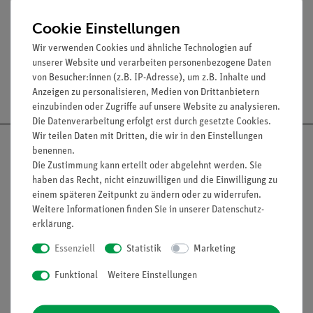
Cookie Einstellungen
Wir verwenden Cookies und ähnliche Technologien auf
unserer Website und verarbeiten personenbezogene Daten
von Besucher:innen (z.B. IP-Adresse), um z.B. Inhalte und
Versandkostenfrei ab 300,- €
Anzeigen zu personalisieren, Medien von Drittanbietern
einzubinden oder Zugriffe auf unsere Website zu analysieren.
Die Datenverarbeitung erfolgt erst durch gesetzte Cookies.
Wir teilen Daten mit Dritten, die wir in den Einstellungen
benennen.
Die Zustimmung kann erteilt oder abgelehnt werden. Sie
haben das Recht, nicht einzuwilligen und die Einwilligung zu
Nach oben
einem späteren Zeitpunkt zu ändern oder zu widerrufen.
Weitere Informationen finden Sie in unserer
Daten­schutz­
erklärung
.
Essenziell
Statistik
Marketing
Informationen
Service
Funktional
Weitere Einstellungen
Unternehmen
Übersicht Service