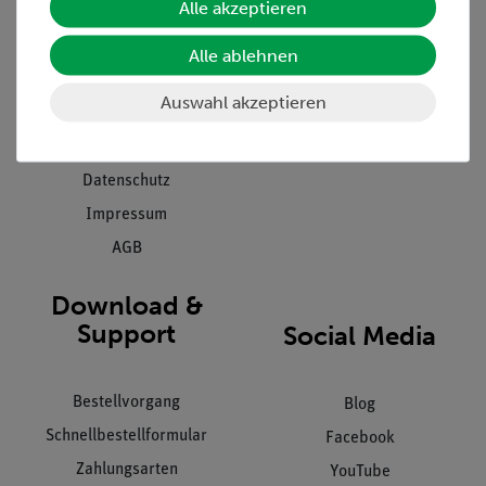
Alle akzeptieren
Projekte und Lösungen
Beratung & Showroom
Presse
Inventarisierungs- &
Alle ablehnen
Einräumservice
Stellenangebote
Auswahl akzeptieren
Inbetriebnahme & Schulungen
Kontakt
Kundendienst
Hinweisgeberschutz
Datenschutz
Impressum
AGB
Download &
Support
Social Media
Bestellvorgang
Blog
Schnellbestellformular
Facebook
Zahlungsarten
YouTube