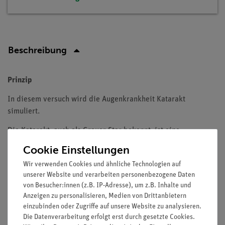
Beschreibung
Prinzip
In diesem versuch wird die Augenkrankheit Katarakt
simuliert.
Die Katarakt, auch als Grauer Star bekannt, ist eine
Augenerkrankung, bei der die natürliche Linse des Auges trüb
Cookie Einstellungen
wird. Diese Trübung führt zu einer Verschlechterung der
Wir verwenden Cookies und ähnliche Technologien auf
Sehqualität und kann im Laufe der Zeit zu einer signifikanten
unserer Website und verarbeiten personenbezogene Daten
Sehbehinderung oder sogar zur Blindheit führen, falls sie
von Besucher:innen (z.B. IP-Adresse), um z.B. Inhalte und
unbehandelt bleibt.
Anzeigen zu personalisieren, Medien von Drittanbietern
einzubinden oder Zugriffe auf unsere Website zu analysieren.
Die Datenverarbeitung erfolgt erst durch gesetzte Cookies.