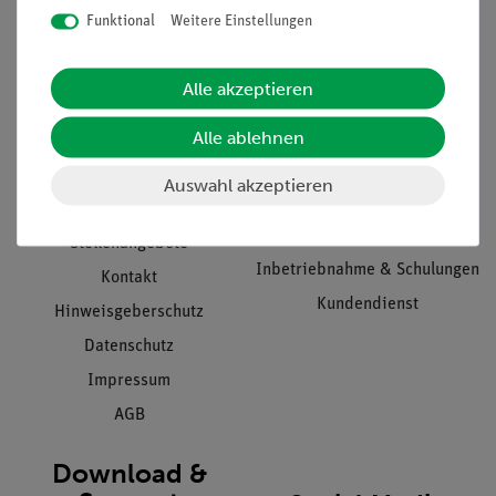
Funktional
Weitere Einstellungen
Informationen
Service
Alle akzeptieren
Alle ablehnen
Unternehmen
Übersicht Service
Projekte und Lösungen
Beratung & Showroom
Auswahl akzeptieren
Presse
Inventarisierungs- &
Einräumservice
Stellenangebote
Inbetriebnahme & Schulungen
Kontakt
Kundendienst
Hinweisgeberschutz
Datenschutz
Impressum
AGB
Download &