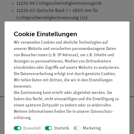
11226-99 Lichtgeschwindigkeitsmessgerät
11226-02 Optische Bank
l
= 1800 mm für
Lichtgeschwindigkeitsmessung (1x)
09822-00 Reiter für Stativbank (2x)
Cookie Einstellungen
11226-04 Acrylglaszylinder mit Halterung (1x)
11226-05 Rohrküvette mit Halterung (1x)
Wir verwenden Cookies und ähnliche Technologien auf
unserer Website und verarbeiten personenbezogene Daten
von Besucher:innen (z.B. IP-Adresse), um z.B. Inhalte und
Anzeigen zu personalisieren, Medien von Drittanbietern
einzubinden oder Zugriffe auf unsere Website zu analysieren.
Die Datenverarbeitung erfolgt erst durch gesetzte Cookies.
Wir teilen Daten mit Dritten, die wir in den Einstellungen
Versandkostenfrei ab 300,- €
benennen.
Die Zustimmung kann erteilt oder abgelehnt werden. Sie
haben das Recht, nicht einzuwilligen und die Einwilligung zu
einem späteren Zeitpunkt zu ändern oder zu widerrufen.
Weitere Informationen finden Sie in unserer
Daten­schutz­
erklärung
.
Nach oben
Essenziell
Statistik
Marketing