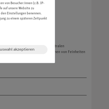
n von Besucher:innen (z.B. IP-
fe auf unsere Website zu
in den Einstellungen benennen.
igung zu einem späteren Zeitpunkt
zu einer Verschlechterung des zentralen
uswahl akzeptieren
 für scharfes Sehen und das Erkennen von Feinheiten