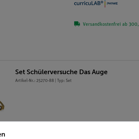
Versandkostenfrei ab 300,
Set Schülerversuche Das Auge
Artikel-Nr.: 25270-88 | Typ: Set
en