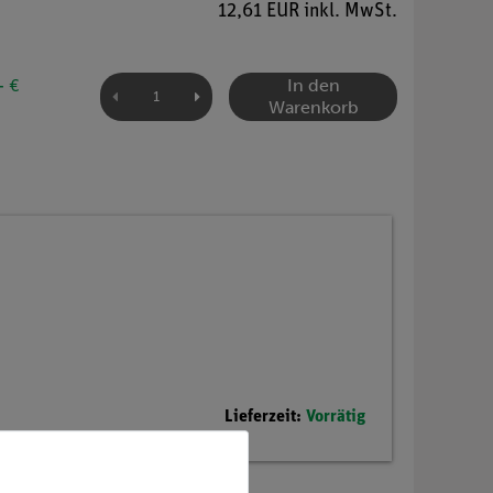
12,61 EUR inkl. MwSt.
In den
- €
Warenkorb
Lieferzeit:
Vorrätig