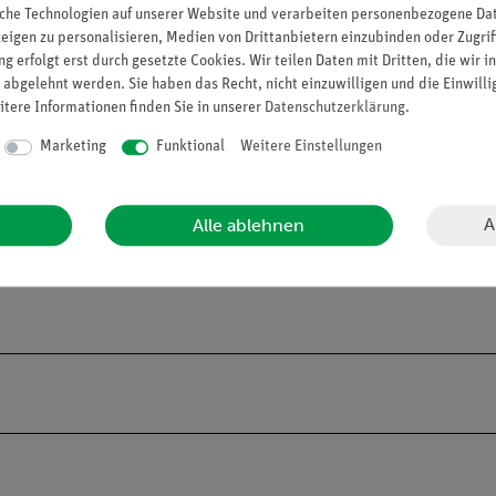
che Technologien auf unserer Website und verarbeiten personenbezogene Date
zeigen zu personalisieren, Medien von Drittanbietern einzubinden oder Zugrif
g erfolgt erst durch gesetzte Cookies. Wir teilen Daten mit Dritten, die wir 
 abgelehnt werden. Sie haben das Recht, nicht einzuwilligen und die Einwill
itere Informationen finden Sie in unserer
Daten­schutz­erklärung
.
Marketing
Funktional
Weitere Einstellungen
generation simuliert.
e Augenerkrankung, die vornehmlich ältere Menschen betrifft und 
A
Alle ablehnen
 der Makula, einem kleinen Bereich in der Mitte der Netzhaut, der
ehverlust bei Menschen über 50 Jahren.