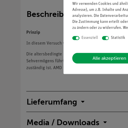
Wir verwenden Cookies und ähnli
Adresse), um z.B. Inhalte und An
Beschreibung
analysieren. Die Datenverarbeitun
Die Zustimmung kann erteilt oder
zu ändern oder zu widerrufen. We
Prinzip
Essenziell
Statistik
In diesem Versuch wird die altersbedingte Makulade
Die altersbedingte Makuladegeneration (AMD) ist ein
Alle akzeptieren
Sehvermögens führt. Dies geschieht durch Schäden an
zuständig ist. AMD ist eine der Hauptursachen für S
Lieferumfang
Media / Downloads