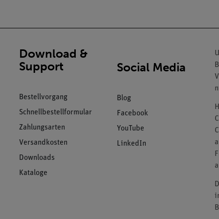
Download &
U
Support
Social Media
B
V
n
Bestellvorgang
Blog
H
Schnellbestellformular
Facebook
C
Zahlungsarten
YouTube
C
a
Versandkosten
LinkedIn
F
Downloads
a
Kataloge
D
i
B