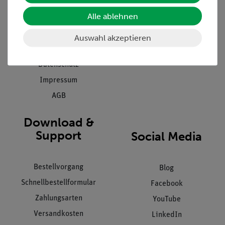
Presse
Inventarisierungs- &
Einräumservice
Alle ablehnen
Stellenangebote
Inbetriebnahme & Schulungen
Kontakt
Auswahl akzeptieren
Kundendienst
Hinweisgeberschutz
Datenschutz
Impressum
AGB
Download &
Support
Social Media
Bestellvorgang
Blog
Schnellbestellformular
Facebook
Zahlungsarten
YouTube
Versandkosten
LinkedIn