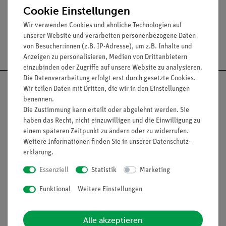
Cookie Einstellungen
Wir verwenden Cookies und ähnliche Technologien auf
unserer Website und verarbeiten personenbezogene Daten
Versandkostenfrei ab 300,- €
von Besucher:innen (z.B. IP-Adresse), um z.B. Inhalte und
Anzeigen zu personalisieren, Medien von Drittanbietern
einzubinden oder Zugriffe auf unsere Website zu analysieren.
Die Datenverarbeitung erfolgt erst durch gesetzte Cookies.
Wir teilen Daten mit Dritten, die wir in den Einstellungen
benennen.
Die Zustimmung kann erteilt oder abgelehnt werden. Sie
Nach oben
haben das Recht, nicht einzuwilligen und die Einwilligung zu
einem späteren Zeitpunkt zu ändern oder zu widerrufen.
Weitere Informationen finden Sie in unserer
Daten­schutz­
erklärung
.
Informationen
Service
Essenziell
Statistik
Marketing
Funktional
Weitere Einstellungen
Unternehmen
Übersicht Service
Projekte und Lösungen
Beratung & Showroom
Alle akzeptieren