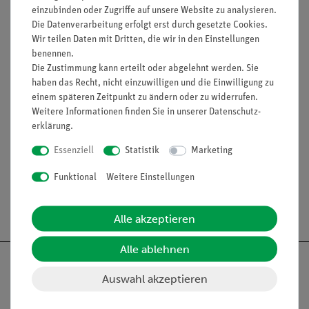
einzubinden oder Zugriffe auf unsere Website zu analysieren.
PEM Netzgerät (06712-00)
Die Datenverarbeitung erfolgt erst durch gesetzte Cookies.
Wir teilen Daten mit Dritten, die wir in den Einstellungen
Bananenstecker-Adapter 2mm auf 4mm (06712-01)
benennen.
Silikonschlauch (39292-00)
Die Zustimmung kann erteilt oder abgelehnt werden. Sie
haben das Recht, nicht einzuwilligen und die Einwilligung zu
Schlauchklemme (43631-10)
einem späteren Zeitpunkt zu ändern oder zu widerrufen.
Weitere Informationen finden Sie in unserer
Daten­schutz­
erklärung
.
Zubehör
Essenziell
Statistik
Marketing
Funktional
Weitere Einstellungen
Versandkostenfrei ab 300,- €
Alle akzeptieren
Alle ablehnen
Auswahl akzeptieren
Nach oben