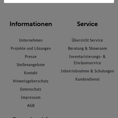
Informationen
Service
Unternehmen
Übersicht Service
Projekte und Lösungen
Beratung & Showroom
Presse
Inventarisierungs- &
Einräumservice
Stellenangebote
Inbetriebnahme & Schulungen
Kontakt
Kundendienst
Hinweisgeberschutz
Datenschutz
Impressum
AGB