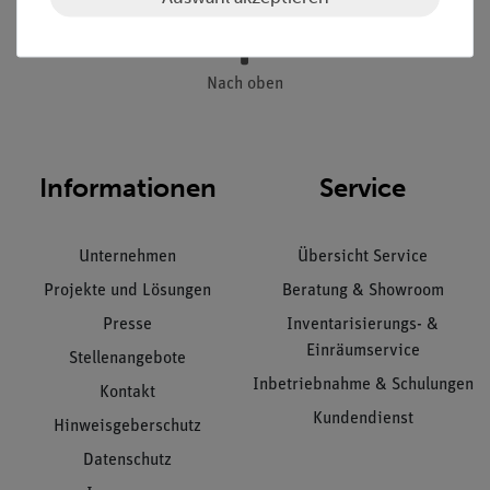
Nach oben
Informationen
Service
Unternehmen
Übersicht Service
Projekte und Lösungen
Beratung & Showroom
Presse
Inventarisierungs- &
Einräumservice
Stellenangebote
Inbetriebnahme & Schulungen
Kontakt
Kundendienst
Hinweisgeberschutz
Datenschutz