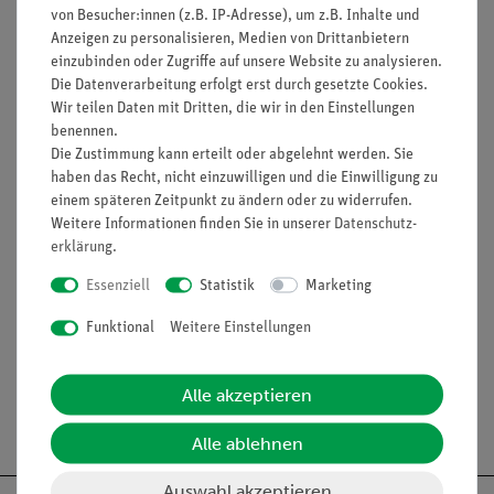
von Besucher:innen (z.B. IP-Adresse), um z.B. Inhalte und
Doppel PEM Elektrolyzer (06718-01)
Anzeigen zu personalisieren, Medien von Drittanbietern
einzubinden oder Zugriffe auf unsere Website zu analysieren.
Doppel PEM Brennstoffzelle, reversibel (06720-01)
Die Datenverarbeitung erfolgt erst durch gesetzte Cookies.
Wir teilen Daten mit Dritten, die wir in den Einstellungen
Gasspeicher (06723-01)
benennen.
Bananenstecker Adapter 2mm auf 4mm (06712-01)
Die Zustimmung kann erteilt oder abgelehnt werden. Sie
haben das Recht, nicht einzuwilligen und die Einwilligung zu
Silikonschlauch (39292-00)
einem späteren Zeitpunkt zu ändern oder zu widerrufen.
Weitere Informationen finden Sie in unserer
Daten­schutz­
Schlauchklemme (43631-10)
erklärung
.
Essenziell
Statistik
Marketing
Zubehör
Funktional
Weitere Einstellungen
Alle akzeptieren
Versandkostenfrei ab 300,- €
Alle ablehnen
Auswahl akzeptieren