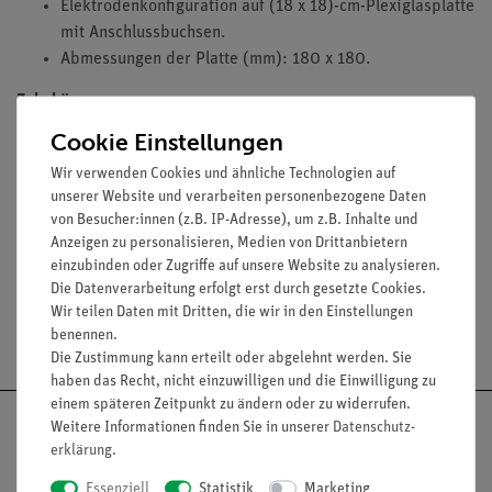
Elektrodenkonfiguration auf (18 x 18)-cm-Plexiglasplatte
mit Anschlussbuchsen.
Abmessungen der Platte (mm): 180 x 180.
Zubehör
Cookie Einstellungen
Geeignete Stromquelle: Hochspannungsgerät 0...25 kV
(13671.93).
Wir verwenden Cookies und ähnliche Technologien auf
Erforderlich: Grieß, 50 g (06255.00); Rizinusöl, 250 ml
unserer Website und verarbeiten personenbezogene Daten
von Besucher:innen (z.B. IP-Adresse), um z.B. Inhalte und
(31799.27).
Anzeigen zu personalisieren, Medien von Drittanbietern
einzubinden oder Zugriffe auf unsere Website zu analysieren.
Die Datenverarbeitung erfolgt erst durch gesetzte Cookies.
Wir teilen Daten mit Dritten, die wir in den Einstellungen
Versandkostenfrei ab 300,- €
benennen.
Die Zustimmung kann erteilt oder abgelehnt werden. Sie
haben das Recht, nicht einzuwilligen und die Einwilligung zu
einem späteren Zeitpunkt zu ändern oder zu widerrufen.
Weitere Informationen finden Sie in unserer
Daten­schutz­
erklärung
.
Essenziell
Statistik
Marketing