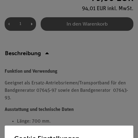
94,01 EUR inkl. MwSt.
In den Warenkorb
Beschreibung
Funktion und Verwendung
Geeignet als Ersatz-Antriebsriemen/Transportband für den
Bandgenerator 07645-97 sowie den Bandgenerator 07643-
93.
Ausstattung und technische Daten
Länge: 700 mm.