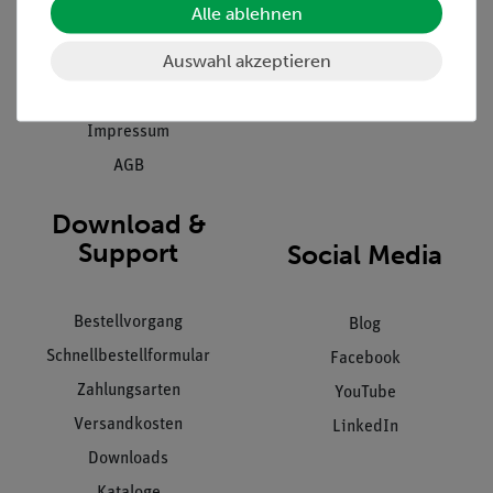
Alle ablehnen
Inbetriebnahme & Schulungen
Kontakt
Kundendienst
Auswahl akzeptieren
Hinweisgeberschutz
Datenschutz
Impressum
AGB
Download &
Support
Social Media
Bestellvorgang
Blog
Schnellbestellformular
Facebook
Zahlungsarten
YouTube
Versandkosten
LinkedIn
Downloads
Kataloge