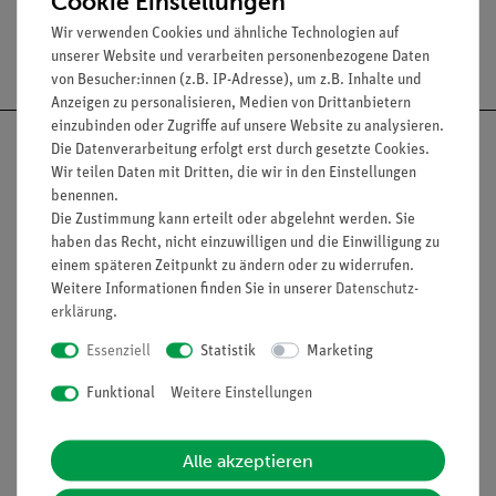
Cookie Einstellungen
Wir verwenden Cookies und ähnliche Technologien auf
Versandkostenfrei ab 300,- €
unserer Website und verarbeiten personenbezogene Daten
von Besucher:innen (z.B. IP-Adresse), um z.B. Inhalte und
Anzeigen zu personalisieren, Medien von Drittanbietern
einzubinden oder Zugriffe auf unsere Website zu analysieren.
Die Datenverarbeitung erfolgt erst durch gesetzte Cookies.
Wir teilen Daten mit Dritten, die wir in den Einstellungen
benennen.
Nach oben
Die Zustimmung kann erteilt oder abgelehnt werden. Sie
haben das Recht, nicht einzuwilligen und die Einwilligung zu
einem späteren Zeitpunkt zu ändern oder zu widerrufen.
Weitere Informationen finden Sie in unserer
Daten­schutz­
Informationen
Service
erklärung
.
Essenziell
Statistik
Marketing
Unternehmen
Übersicht Service
Funktional
Weitere Einstellungen
Projekte und Lösungen
Beratung & Showroom
Presse
Inventarisierungs- &
Alle akzeptieren
Einräumservice
Stellenangebote