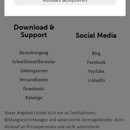
Impressum
AGB
Download &
Support
Social Media
Bestellvorgang
Blog
Schnellbestellformular
Facebook
Zahlungsarten
YouTube
Versandkosten
LinkedIn
Downloads
Kataloge
Unser Angebot richtet sich nur an Institutionen,
Bildungseinrichtungen und autorisierte Vertragshändler. Kein
Verkauf an Privatpersonen und nicht autorisierte