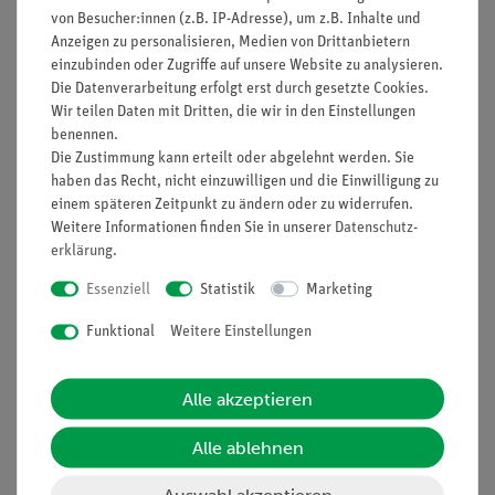
von Besucher:innen (z.B. IP-Adresse), um z.B. Inhalte und
Anzeigen zu personalisieren, Medien von Drittanbietern
einzubinden oder Zugriffe auf unsere Website zu analysieren.
Die Datenverarbeitung erfolgt erst durch gesetzte Cookies.
Nach oben
Wir teilen Daten mit Dritten, die wir in den Einstellungen
benennen.
Die Zustimmung kann erteilt oder abgelehnt werden. Sie
haben das Recht, nicht einzuwilligen und die Einwilligung zu
Informationen
Service
einem späteren Zeitpunkt zu ändern oder zu widerrufen.
Weitere Informationen finden Sie in unserer
Daten­schutz­
erklärung
.
Unternehmen
Übersicht Service
Essenziell
Statistik
Marketing
Projekte und Lösungen
Beratung & Showroom
Funktional
Weitere Einstellungen
Presse
Inventarisierungs- &
Einräumservice
Stellenangebote
Inbetriebnahme & Schulungen
Alle akzeptieren
Kontakt
Kundendienst
Hinweisgeberschutz
Alle ablehnen
Datenschutz
Auswahl akzeptieren